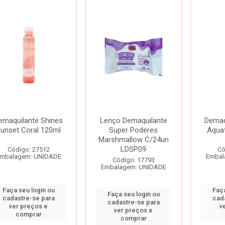
emaquilante Shines
Lenço Demaquilante
Demaq
unset Coral 120ml
Super Poderes
Aqua
Marshmallow C/24un
LDSP09
Código: 27512
Có
mbalagem: UNIDADE
Embal
Código: 17793
Embalagem: UNIDADE
Faça seu login ou
Faça
Faça seu login ou
cadastre-se para
cad
cadastre-se para
ver preços e
v
ver preços e
comprar
comprar