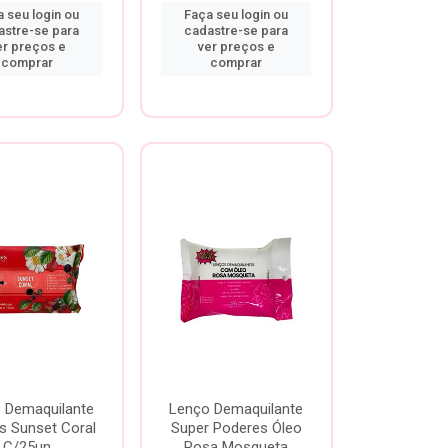
 seu login ou
Faça seu login ou
astre-se para
cadastre-se para
er preços e
ver preços e
comprar
comprar
 Demaquilante
Lenço Demaquilante
s Sunset Coral
Super Poderes Óleo
C/25un
Rosa Mosqueta