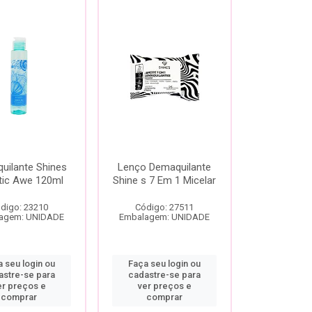
uilante Shines
Lenço Demaquilante
tic Awe 120ml
Shine s 7 Em 1 Micelar
digo: 23210
Código: 27511
agem: UNIDADE
Embalagem: UNIDADE
 seu login ou
Faça seu login ou
astre-se para
cadastre-se para
er preços e
ver preços e
comprar
comprar