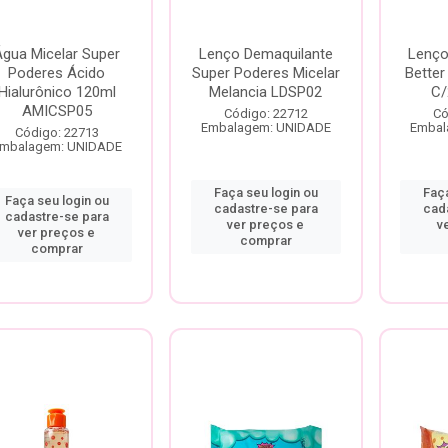
Água Micelar Super
Lenço Demaquilante
Lenço
Poderes Ácido
Super Poderes Micelar
Better
Hialurônico 120ml
Melancia LDSP02
C/
AMICSP05
Código: 22712
Có
Embalagem: UNIDADE
Embal
Código: 22713
mbalagem: UNIDADE
Faça seu login ou
Faça
Faça seu login ou
cadastre-se para
cad
cadastre-se para
ver preços e
v
ver preços e
comprar
comprar