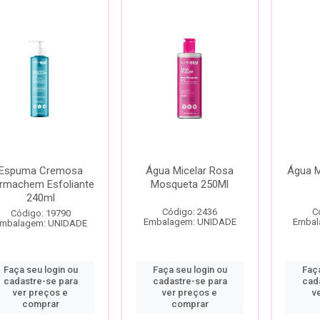
Espuma Cremosa
Água Micelar Rosa
Água M
rmachem Esfoliante
Mosqueta 250Ml
240ml
Código: 2436
C
Código: 19790
Embalagem: UNIDADE
Embal
mbalagem: UNIDADE
Faça seu login ou
Faça seu login ou
Faça
cadastre-se para
cadastre-se para
cad
ver preços e
ver preços e
v
comprar
comprar