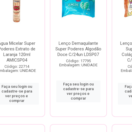
Água Micelar Super
Lenço Demaquilante
Lenço
Poderes Extrato de
Super Poderes Algodão
Su
Laranja 120ml
Doce C/24un LDSP07
Colá
AMICSP04
C/
Código: 17795
Embalagem: UNIDADE
Código: 22714
Có
mbalagem: UNIDADE
Embal
Faça seu login ou
Faça seu login ou
Faça
cadastre-se para
cadastre-se para
cad
ver preços e
ver preços e
v
comprar
comprar