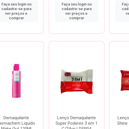
Faça seu login ou
Faça seu login ou
Faça
cadastre-se para
cadastre-se para
cad
ver preços e
ver preços e
v
comprar
comprar
Demaquilante
Lenço Demaquilante
Lenço
ermachem Liquido
Super Poderes 3 em 1
Shine 
Make Out 120Ml
C/24un LDSP04