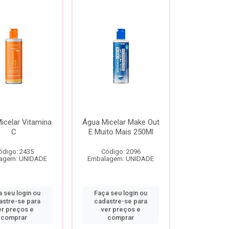
icelar Vitamina
Água Micelar Make Out
C
E Muito Mais 250Ml
ódigo: 2435
Código: 2096
agem: UNIDADE
Embalagem: UNIDADE
 seu login ou
Faça seu login ou
astre-se para
cadastre-se para
er preços e
ver preços e
comprar
comprar