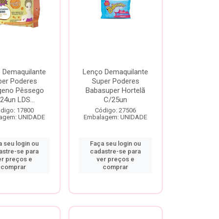
 Demaquilante
Lenço Demaquilante
per Poderes
Super Poderes
geno Pêssego
Babasuper Hortelã
24un LDS...
C/25un
digo: 17800
Código: 27506
agem: UNIDADE
Embalagem: UNIDADE
 seu login ou
Faça seu login ou
astre-se para
cadastre-se para
er preços e
ver preços e
comprar
comprar