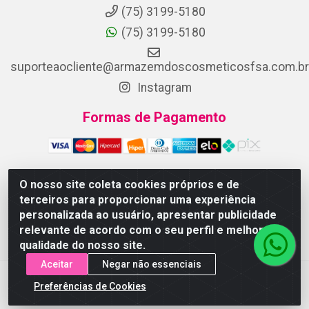
(75) 3199-5180
(75) 3199-5180
suporteaocliente@armazemdoscosmeticosfsa.com.br
Instagram
Formas de Pagamento
O nosso site coleta cookies próprios e de
terceiros para proporcionar uma experiência
ARMAZEM DOS COSMETICOS DISTRIBUIDORA LTDA -
personalizada ao usuário, apresentar publicidade
Av.Transnordestina, 2222 - Parque Ipê, Feira de Santana/BA -
relevante de acordo com o seu perfil e melhorar a
CEP 44.054-008 - CNPJ 07.246.802/0001-25
qualidade do nosso site.
Aceitar
Negar não essenciais
Preferências de Cookies