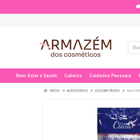
🚚
Bem-Estar e Saude
Cabelos
Cuidados Pessoais
INÍCIO
ACESSÓRIOS
DESCARTÁVEIS
MASCAR