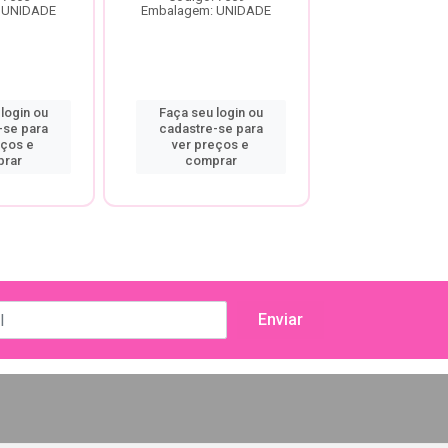
 UNIDADE
Embalagem: UNIDADE
Embalagem: U
login ou
Faça seu login ou
Faça seu log
-se para
cadastre-se para
cadastre-se
eços e
ver preços e
ver preço
rar
comprar
compra