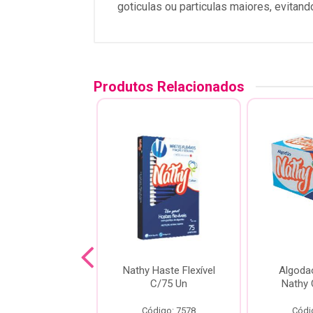
goticulas ou particulas maiores, evitand
Produtos Relacionados
Algodão
Nathy Haste Flexível
Algoda
radinho 25G -
C/75 Un
Nathy 
Nathy
Código: 7578
Códi
ódigo: 7573