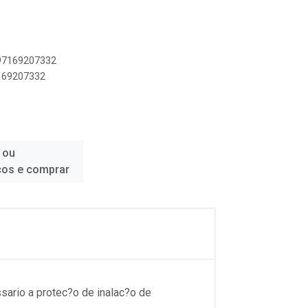
897169207332
7169207332
 ou
ços e comprar
sario a protec?o de inalac?o de