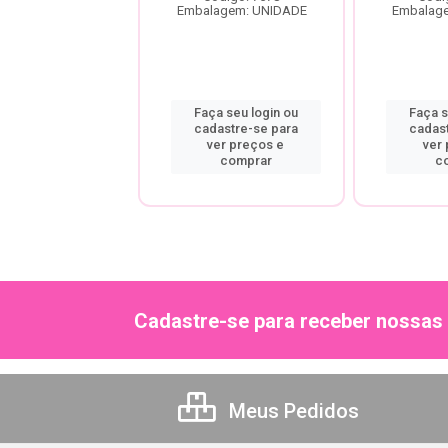
Embalagem: UNIDADE
Embalag
agem: UNIDADE
a seu login ou
Faça seu login ou
Faça s
astre-se para
cadastre-se para
cadas
er preços e
ver preços e
ver
comprar
comprar
c
Cadastre-se para receber nossas 
Meus Pedidos