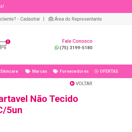
s!
|
cliente? - Cadastrar
Área do Representante
Fale Conosco
0
(75) 3199-5180
Skincare
Marcas
Fornecedores
OFERTAS
VOLTAR
rtavel Não Tecido
C/5un