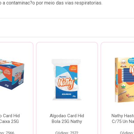
o a contaminac?o por meio das vias respiratorias.
o Card Hid
Algodao Card Hid
Nathy Haste
Caixa 25G
Bola 25G Nathy
C/75 Un Na
go: 7566
Código: 7572
Código: