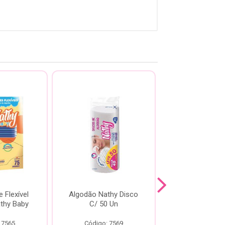
 Flexível
Algodão Nathy Disco
Algodã
thy Baby
C/ 50 Un
Quadradinho 
Nathy
 7565
Código: 7569
Código: 75