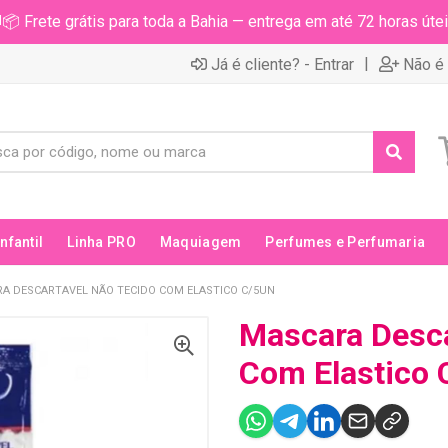
📦 Frete grátis para toda a Bahia — entrega em até 72 horas útei
|
Já é cliente? - Entrar
Não é 
Infantil
Linha PRO
Maquiagem
Perfumes e Perfumaria
A DESCARTAVEL NÃO TECIDO COM ELASTICO C/5UN
Mascara Desca
Com Elastico 