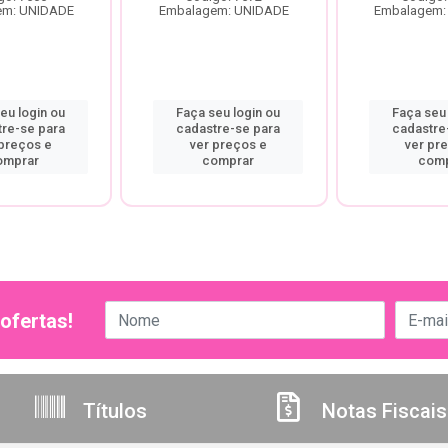
em: UNIDADE
Embalagem: UNIDADE
Embalagem:
eu login ou
Faça seu login ou
Faça seu 
tre-se para
cadastre-se para
cadastre
 preços e
ver preços e
ver pr
omprar
comprar
comp
ofertas!
Títulos
Notas Fiscais