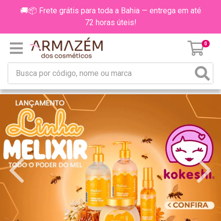
🚚📦 Frete grátis para toda a Bahia — entrega em até
72 horas úteis!
0