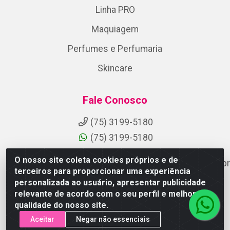
Linha PRO
Maquiagem
Perfumes e Perfumaria
Skincare
Fale Conosco
(75) 3199-5180
(75) 3199-5180
O nosso site coleta cookies próprios e de
suporteaocliente@armazemdoscosmeticosfsa.com.br
terceiros para proporcionar uma experiência
Instagram
personalizada ao usuário, apresentar publicidade
relevante de acordo com o seu perfil e melhorar a
Formas de Pagamento
qualidade do nosso site.
Aceitar
Negar não essenciais