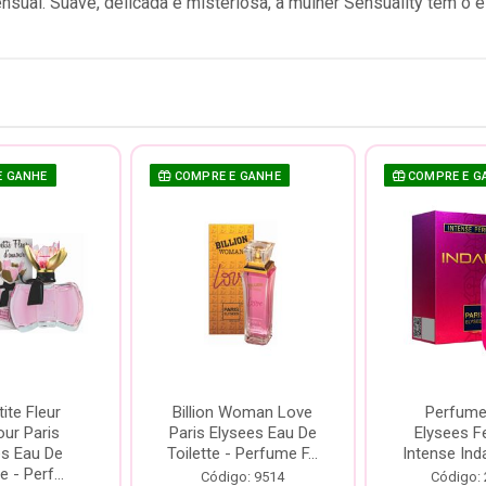
nsual. Suave, delicada e misteriosa, a mulher Sensuality tem o es
E GANHE
COMPRE E GANHE
COMPRE E G
ite Fleur
Billion Woman Love
Perfume
ur Paris
Paris Elysees Eau De
Elysees F
es Eau De
Toilette - Perfume F...
Intense Ind
e - Perf...
Código: 9514
Código: