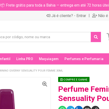
📦 Frete grátis para toda a Bahia — entrega em até 72 horas útei
|
Já é cliente? - Entrar
Não é 
Infantil
Linha PRO
Maquiagem
Perfumes e Perfumaria
MININO GIVERNY SENSUALITY POUR FEMME 30ML
COMPRE E GANHE
Perfume Femin
Sensuality P