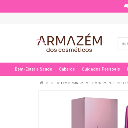
🚚
Bem-Estar e Saude
Cabelos
Cuidados Pessoais
INÍCIO
FEMININOS
PERFUMES
PERFUME FE