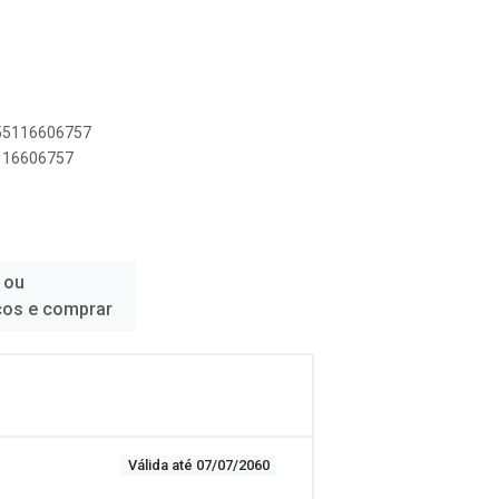
055116606757
5116606757
 ou
ços e comprar
Válida até 07/07/2060