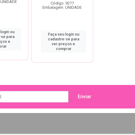
 UNIDADE
Código: 9277
Código: 92
Embalagem: UNIDADE
Embalagem: U
login ou
Faça seu login ou
Faça seu log
-se para
cadastre-se para
cadastre-se
eços e
ver preços e
ver preço
rar
comprar
compra