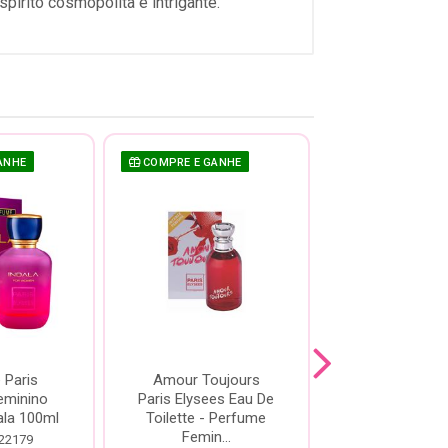
pírito cosmopolita e intrigante.
ANHE
COMPRE E GANHE
COMPRE E GAN
 Paris
Amour Toujours
Vodka Love 
eminino
Paris Elysees Eau De
Elysees Ea
ala 100ml
Toilette - Perfume
Toilette - P
Femin...
Feminino .
 22179