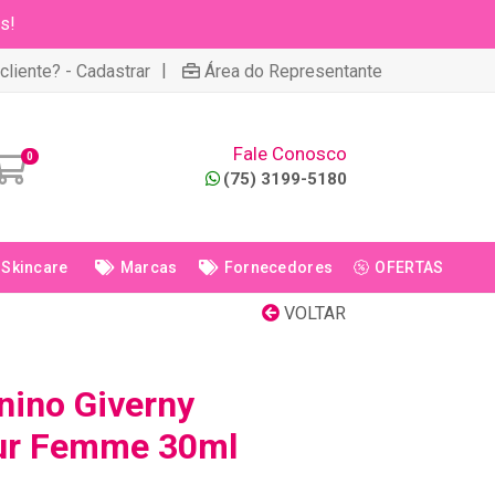
s!
|
cliente? - Cadastrar
Área do Representante
Fale Conosco
0
(75) 3199-5180
Skincare
Marcas
Fornecedores
OFERTAS
VOLTAR
ino Giverny
our Femme 30ml