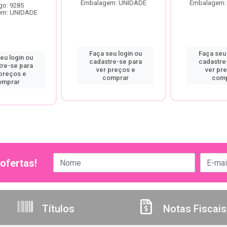
Embalagem: UNIDADE
Embalagem:
go: 9285
em: UNIDADE
Faça seu login ou
Faça seu 
eu login ou
cadastre-se para
cadastre
tre-se para
ver preços e
ver pr
 preços e
comprar
comp
omprar
ofertas!
Títulos
Notas Fiscais