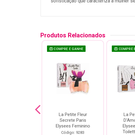
sofisticação que caracteriza a mulher se
Produtos Relacionados
E E GANHE
COMPRE E GANHE
COMPRE 
a Love Paris
La Petite Fleur
La Pet
sees Eau De
Secrete Paris
D'Amo
tte - Perfume
Elysees Feminino
Elyse
eminino ...
Toilett
Código: 9283