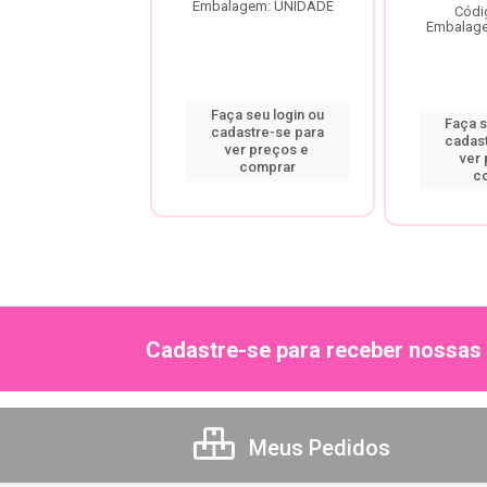
Embalagem: UNIDADE
ódigo: 9264
Códi
agem: UNIDADE
Embalag
Faça seu login ou
a seu login ou
Faça s
cadastre-se para
astre-se para
cadas
ver preços e
er preços e
ver
comprar
comprar
c
Cadastre-se para receber nossas 
Meus Pedidos