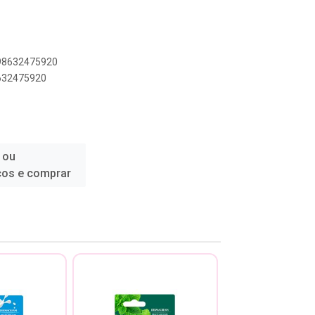
898632475920
8632475920
 ou
ços e comprar
COMPRE E GAN