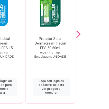
 Labial
Protetor Solar
Multiprotetor
ream
Dermacream Facial
Labotrat Bege
l FPS 15
FPS 50 60ml
FPS 80
 25788
Código: 25791
Código: 25
 UNIDADE
Embalagem: UNIDADE
Embalagem: U
login ou
Faça seu login ou
Faça seu log
-se para
cadastre-se para
cadastre-se
eços e
ver preços e
ver preço
rar
comprar
compra