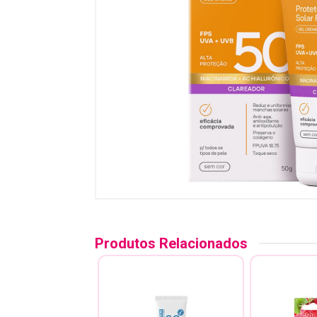
Produtos Relacionados
E E GANHE