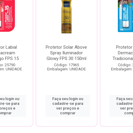
or Labial
Protetor Solar Above
Protetor
macream
Spray Iluminador
Dermac
go FPS 15
Glowy FPS 30 150ml
Tradiciona
o: 25790
Código: 17965
Código:
em: UNIDADE
Embalagem: UNIDADE
Embalagem:
eu login ou
Faça seu login ou
Faça seu 
tre-se para
cadastre-se para
cadastre
 preços e
ver preços e
ver pr
omprar
comprar
comp