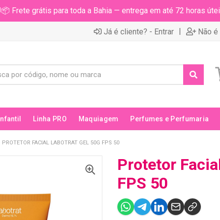
📦 Frete grátis para toda a Bahia — entrega em até 72 horas útei
|
Já é cliente? - Entrar
Não é 
Infantil
Linha PRO
Maquiagem
Perfumes e Perfumaria
PROTETOR FACIAL LABOTRAT GEL 50G FPS 50
Protetor Facia
FPS 50