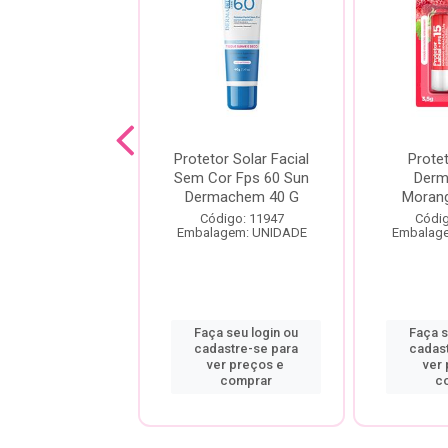
protetor Stick
Protetor Solar Facial
Protet
rat Bege Claro
Sem Cor Fps 60 Sun
Der
FPS 80
Dermachem 40 G
Moran
digo: 25053
Código: 11947
Códig
agem: UNIDADE
Embalagem: UNIDADE
Embalag
a seu login ou
Faça seu login ou
Faça s
astre-se para
cadastre-se para
cadas
er preços e
ver preços e
ver
comprar
comprar
c