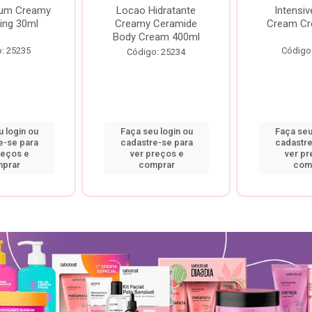
rum Creamy
Locao Hidratante
Intensiv
ing 30ml
Creamy Ceramide
Cream Cr
Body Cream 400ml
: 25235
Código
Código: 25234
 login ou
Faça seu login ou
Faça seu
e-se para
cadastre-se para
cadastre
reços e
ver preços e
ver pr
prar
comprar
com