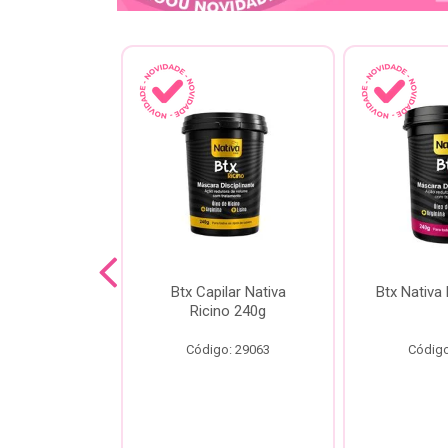
a Kokeshi
Btx Capilar Nativa
Btx Nativa
Melixir 200g
Ricino 240g
o: 28805
Código: 29063
Código