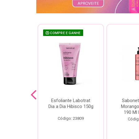
 GANHE
COMPRE E GANHE
te Labotrat
Esfoliante Labotrat
Sabonet
 Cereja 150g
Dia a Dia Hibisco 150g
Morango 
190 Ml 
o: 19966
Código: 23809
Códig