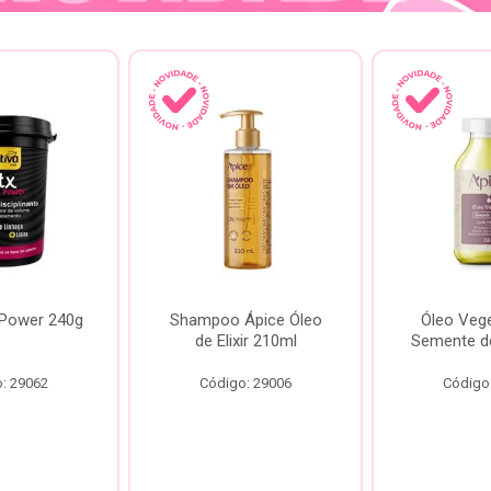
 Power 240g
Shampoo Ápice Óleo
Óleo Vege
de Elixir 210ml
Semente d
: 29062
Código: 29006
Código