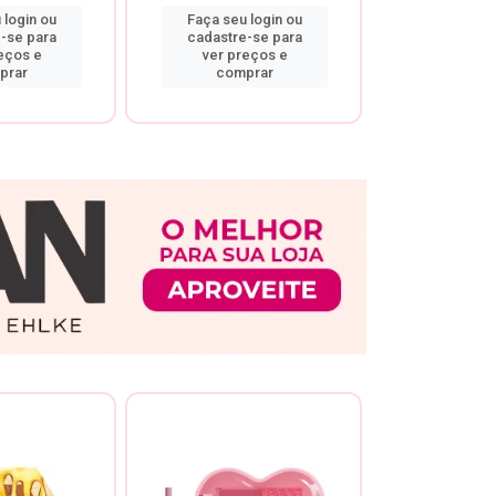
 login ou
Faça seu login ou
Faça seu 
-se para
cadastre-se para
cadastre
eços e
ver preços e
ver pr
prar
comprar
comp