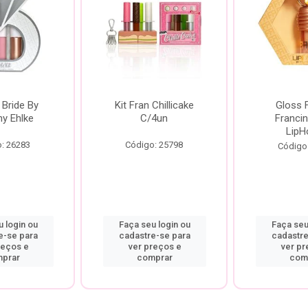
 Bride By
Kit Fran Chillicake
Gloss 
ny Ehlke
C/4un
Francin
LipH
: 26283
Código: 25798
Código
 login ou
Faça seu login ou
Faça seu
e-se para
cadastre-se para
cadastre
reços e
ver preços e
ver pr
prar
comprar
com