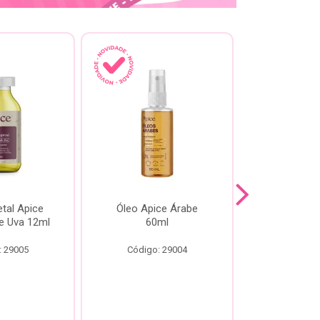
tal Apice
Óleo Apice Árabe
Reparador N
e Uva 12ml
60ml
Esmeral
: 29005
Código: 29004
Código: