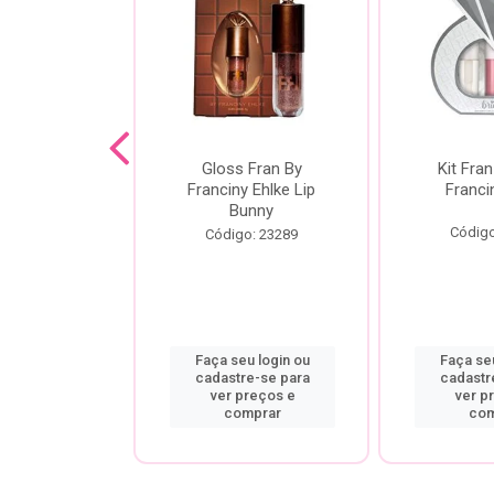
dor De
Gloss Fran By
Kit Fran
gem Power
Franciny Ehlke Lip
Franci
 Fran By
Bunny
ny Ehlke
Código
Código: 23289
o: 9067
u login ou
Faça seu login ou
Faça seu
re-se para
cadastre-se para
cadastr
preços e
ver preços e
ver p
mprar
comprar
com