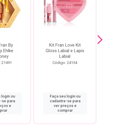
Fran By
Kit Fran Love Kit
Kit Fr
y Ehlke
Gloss Labial e Lapis
Glosslici
oney
Labial
Código:
: 21491
Código: 24154
 login ou
Faça seu login ou
Faça seu 
-se para
cadastre-se para
cadastre
eços e
ver preços e
ver pr
prar
comprar
comp