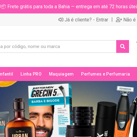
📦 Frete grátis para toda a Bahia — entrega em até 72 horas útei
|
Já é cliente? - Entrar
Não é 
Infantil
Linha PRO
Maquiagem
Perfumes e Perfumaria