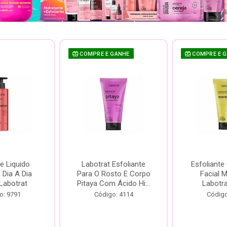
COMPRE E GANHE
COMPRE E 
e Liquido
Labotrat Esfoliante
Esfoliante
Dia A Dia
Para O Rosto E Corpo
Facial 
Labotrat
Pitaya Com Ácido Hi...
Labotr
o: 9791
Código: 4114
Código