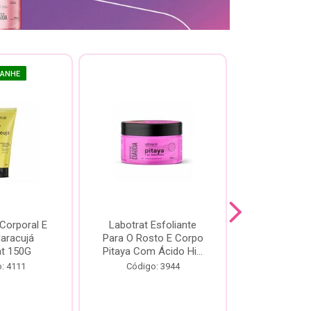
GANHE
 Corporal E
Labotrat Esfoliante
Kit Labotra
Maracujá
Para O Rosto E Corpo
Hibisco C
at 150G
Pitaya Com Ácido Hi...
Código:
: 4111
Código: 3944