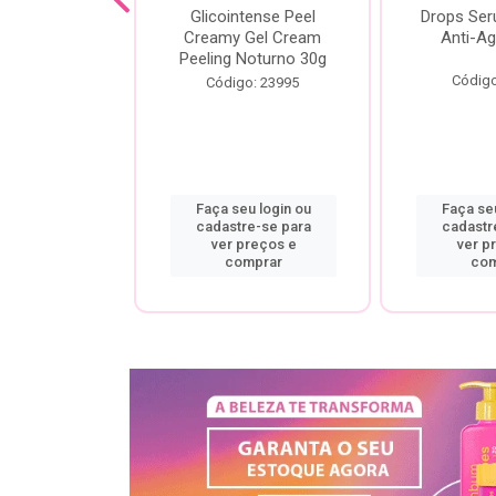
cial Creamy
Glicointense Peel
Drops Se
 Retinal 30g
Creamy Gel Cream
Anti-Ag
Peeling Noturno 30g
o: 25106
Código
Código: 23995
u login ou
Faça seu login ou
Faça seu
re-se para
cadastre-se para
cadastr
preços e
ver preços e
ver p
mprar
comprar
com