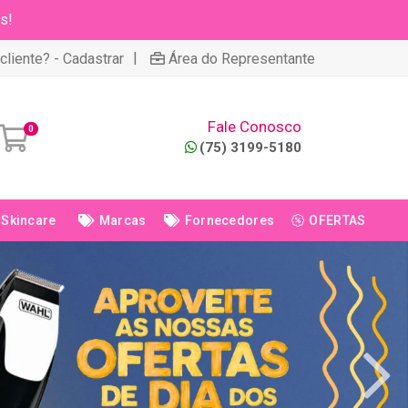
s!
|
cliente? - Cadastrar
Área do Representante
Fale Conosco
0
(75) 3199-5180
Skincare
Marcas
Fornecedores
OFERTAS