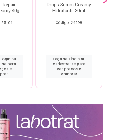
e Repair
Drops Serum Creamy
Locao Hi
eamy 40g
Hidratante 30ml
Creamy C
Body Cre
: 25101
Código: 24998
Código:
 login ou
Faça seu login ou
Faça seu 
-se para
cadastre-se para
cadastre
eços e
ver preços e
ver pr
prar
comprar
comp