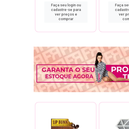
u login ou
Faça seu login ou
Faça seu
re-se para
cadastre-se para
cadastr
preços e
ver preços e
ver p
mprar
comprar
com