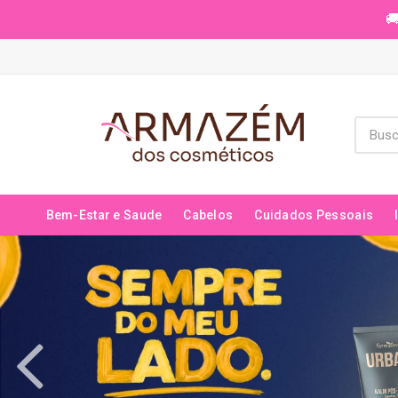
🚚
Bem-Estar e Saude
Cabelos
Cuidados Pessoais