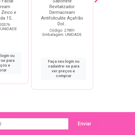
 Facial
Sabonete
Sabonete Fa
ream
Revitalizador
Dermacream
 Zinco e
Dermacream
Mosqueta Ar
da 15...
Antifoliculite Açafrão
Branca 15
Dol...
 20376
Código: 20
 UNIDADE
Embalagem: U
Código: 27891
Embalagem: UNIDADE
login ou
Faça seu log
-se para
cadastre-se
Faça seu login ou
eços e
ver preço
cadastre-se para
rar
compra
ver preços e
comprar