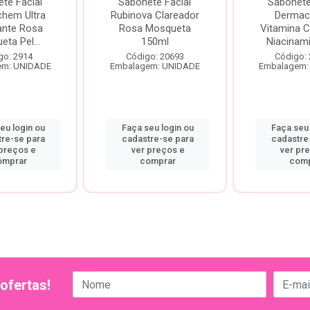
te Facial
Sabonete Facial
Sabonete
hem Ultra
Rubinova Clareador
Dermac
ante Rosa
Rosa Mosqueta
Vitamina C
ta Pel...
150ml
Niacinami
go: 2914
Código: 20693
Código:
em: UNIDADE
Embalagem: UNIDADE
Embalagem:
eu login ou
Faça seu login ou
Faça seu 
tre-se para
cadastre-se para
cadastre
 preços e
ver preços e
ver pr
omprar
comprar
comp
ofertas!