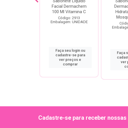
onete Facial
Sabonete Líquido
Sabone
acream Rosa
Facial Dermachem
Dermac
queta Argila
100 Ml Vitamina C
Hidrat
anca 150ml
Mosque
Código: 2913
Embalagem: UNIDADE
digo: 20663
Códi
agem: UNIDADE
Embalag
Faça seu login ou
a seu login ou
Faça s
cadastre-se para
astre-se para
cadas
ver preços e
er preços e
ver
comprar
comprar
c
Cadastre-se para receber nossas 