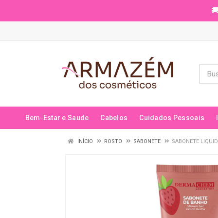
🚚
Bem-Estar e Saude
Cabelos
Cuidados Pessoais
INÍCIO
ROSTO
SABONETE
SABONETE LIQUI