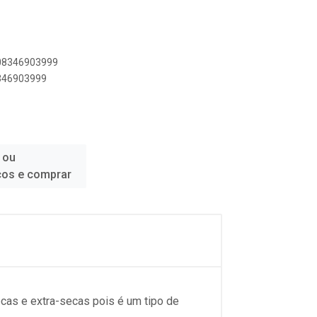
908346903999
8346903999
 ou
ços e comprar
as e extra-secas pois é um tipo de