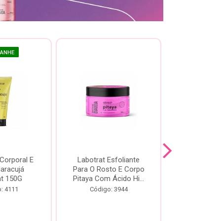
GANHE
 Corporal E
Labotrat Esfoliante
Kit Labotra
Maracujá
Para O Rosto E Corpo
Hibisco C
at 150G
Pitaya Com Ácido Hi...
Código:
: 4111
Código: 3944