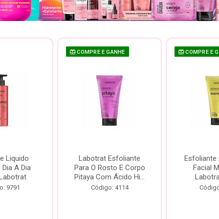
COMPRE E GANHE
COMPRE E 
e Liquido
Labotrat Esfoliante
Esfoliante
Dia A Dia
Para O Rosto E Corpo
Facial 
Labotrat
Pitaya Com Ácido Hi...
Labotr
o: 9791
Código: 4114
Código