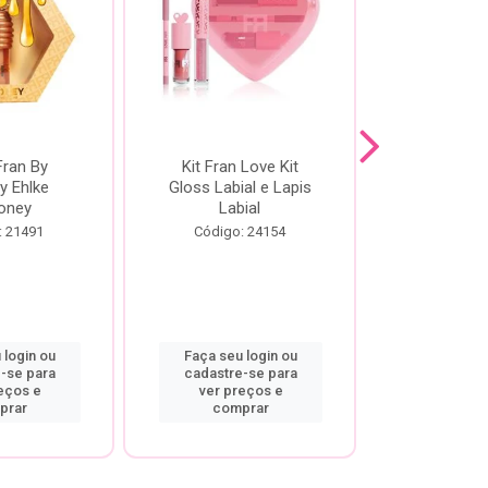
Fran By
Kit Fran Love Kit
Kit Fr
y Ehlke
Gloss Labial e Lapis
Glosslici
oney
Labial
Código:
: 21491
Código: 24154
 login ou
Faça seu login ou
Faça seu 
-se para
cadastre-se para
cadastre
eços e
ver preços e
ver pr
prar
comprar
comp