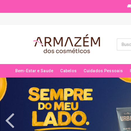
🚚
Bem-Estar e Saude
Cabelos
Cuidados Pessoais