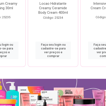
rum Creamy
Locao Hidratante
Intensiv
ing 30ml
Creamy Ceramide
Cream Cr
Body Cream 400ml
: 25235
Código
Código: 25234
 login ou
Faça seu login ou
Faça seu
e-se para
cadastre-se para
cadastre
reços e
ver preços e
ver pr
prar
comprar
com