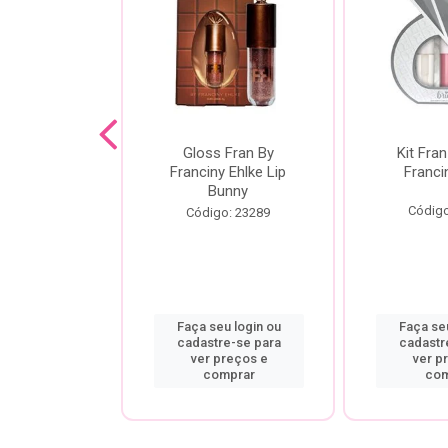
dor De
Gloss Fran By
Kit Fran
gem Power
Franciny Ehlke Lip
Franci
 Fran By
Bunny
ny Ehlke
Código
Código: 23289
o: 9067
u login ou
Faça seu login ou
Faça seu
re-se para
cadastre-se para
cadastr
preços e
ver preços e
ver p
mprar
comprar
com