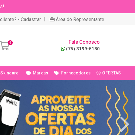
s!
|
cliente? - Cadastrar
Área do Representante
Fale Conosco
0
(75) 3199-5180
Skincare
Marcas
Fornecedores
OFERTAS