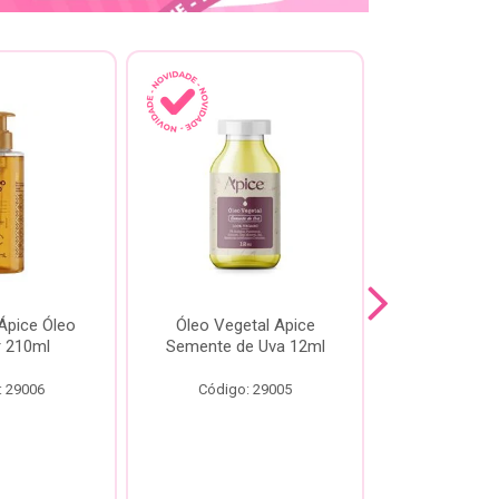
pice Óleo
Óleo Vegetal Apice
Óleo Api
ir 210ml
Semente de Uva 12ml
60
: 29006
Código: 29005
Código: