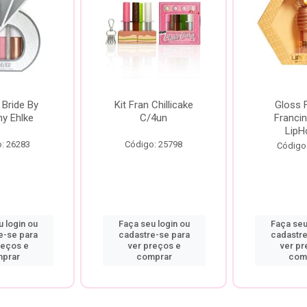
 Bride By
Kit Fran Chillicake
Gloss 
ny Ehlke
C/4un
Francin
LipH
: 26283
Código: 25798
Código
 login ou
Faça seu login ou
Faça seu
e-se para
cadastre-se para
cadastre
reços e
ver preços e
ver pr
prar
comprar
com