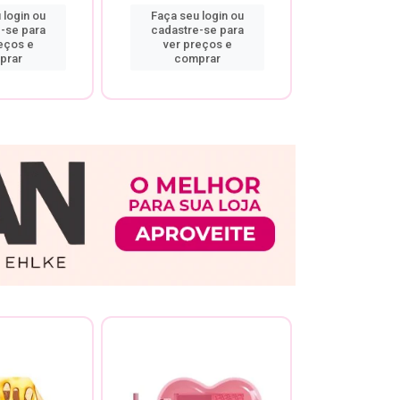
 login ou
Faça seu login ou
Faça seu 
-se para
cadastre-se para
cadastre
eços e
ver preços e
ver pr
prar
comprar
comp