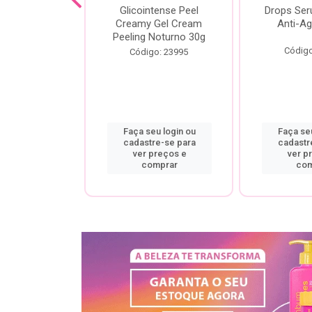
cial Creamy
Glicointense Peel
Drops Se
 Retinal 30g
Creamy Gel Cream
Anti-Ag
Peeling Noturno 30g
o: 25106
Código
Código: 23995
u login ou
Faça seu login ou
Faça seu
re-se para
cadastre-se para
cadastr
preços e
ver preços e
ver p
mprar
comprar
com