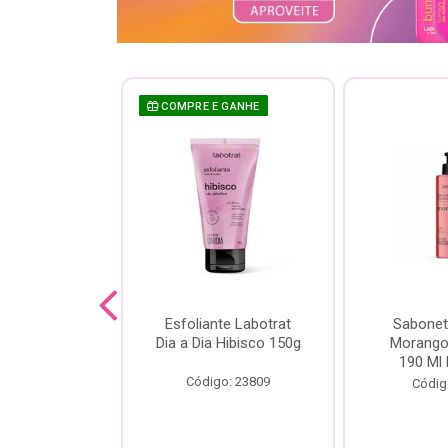
COMPRE E GANHE
sh Labotrat
Esfoliante Labotrat
Sabonet
ia Morango
Dia a Dia Hibisco 150g
Morango 
90ml
190 Ml 
Código: 23809
o: 18713
Códig