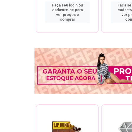
u login ou
Faça seu login ou
Faça seu
re-se para
cadastre-se para
cadastr
preços e
ver preços e
ver p
mprar
comprar
com