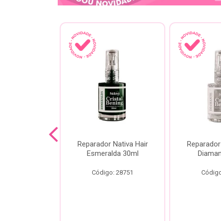
lash Gota
Reparador Nativa Hair
Reparador 
Gota Livre
Esmeralda 30ml
Diaman
00ml
Código: 28751
Código
o: 28778