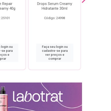
e Repair
Drops Serum Creamy
Locao Hi
eamy 40g
Hidratante 30ml
Creamy C
Body Cre
: 25101
Código: 24998
Código:
 login ou
Faça seu login ou
Faça seu 
-se para
cadastre-se para
cadastre
eços e
ver preços e
ver pr
prar
comprar
comp