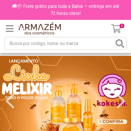
🚚📦 Frete grátis para toda a Bahia — entrega em até
72 horas úteis!
0