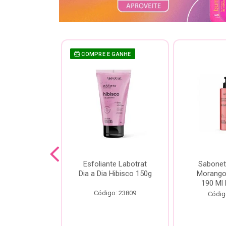
COMPRE E GANHE
sh Labotrat
Esfoliante Labotrat
Sabonet
ia Morango
Dia a Dia Hibisco 150g
Morango 
90ml
190 Ml 
Código: 23809
o: 18713
Códig