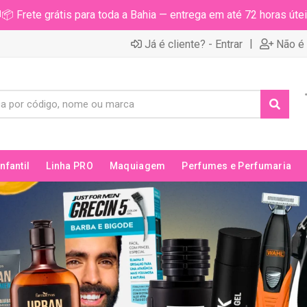
📦 Frete grátis para toda a Bahia — entrega em até 72 horas útei
|
Já é cliente? - Entrar
Não é 
Infantil
Linha PRO
Maquiagem
Perfumes e Perfumaria