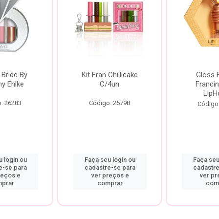
 Bride By
Kit Fran Chillicake
Gloss 
ny Ehlke
C/4un
Francin
LipH
: 26283
Código: 25798
Código
 login ou
Faça seu login ou
Faça seu
e-se para
cadastre-se para
cadastre
reços e
ver preços e
ver pr
prar
comprar
com