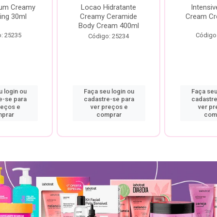
rum Creamy
Locao Hidratante
Intensiv
ing 30ml
Creamy Ceramide
Cream Cr
Body Cream 400ml
: 25235
Código
Código: 25234
 login ou
Faça seu login ou
Faça seu
e-se para
cadastre-se para
cadastre
reços e
ver preços e
ver pr
prar
comprar
com