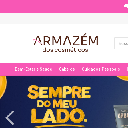
🚚
Bem-Estar e Saude
Cabelos
Cuidados Pessoais