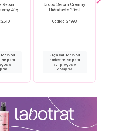
e Repair
Drops Serum Creamy
Locao Hi
eamy 40g
Hidratante 30ml
Creamy C
Body Cre
: 25101
Código: 24998
Código:
 login ou
Faça seu login ou
Faça seu 
-se para
cadastre-se para
cadastre
eços e
ver preços e
ver pr
prar
comprar
comp