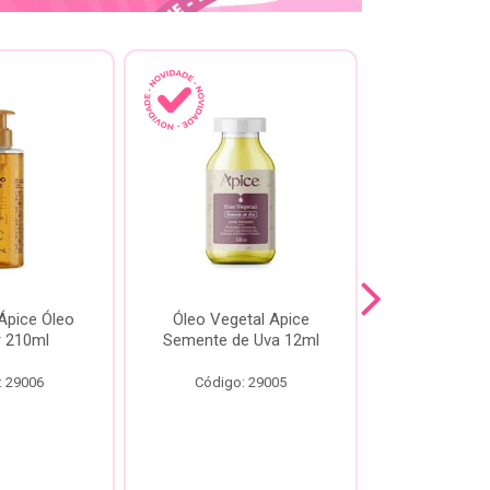
pice Óleo
Óleo Vegetal Apice
Óleo Api
ir 210ml
Semente de Uva 12ml
60
: 29006
Código: 29005
Código: