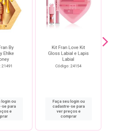
Fran By
Kit Fran Love Kit
Kit Fr
y Ehlke
Gloss Labial e Lapis
Glosslici
oney
Labial
Código:
: 21491
Código: 24154
 login ou
Faça seu login ou
Faça seu 
-se para
cadastre-se para
cadastre
eços e
ver preços e
ver pr
prar
comprar
comp