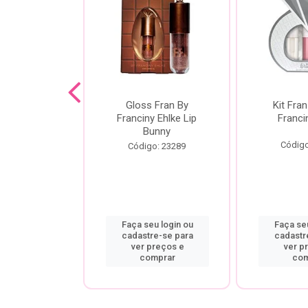
dor De
Gloss Fran By
Kit Fran
gem Power
Franciny Ehlke Lip
Franci
 Fran By
Bunny
ny Ehlke
Código
Código: 23289
o: 9067
u login ou
Faça seu login ou
Faça seu
re-se para
cadastre-se para
cadastr
preços e
ver preços e
ver p
mprar
comprar
com