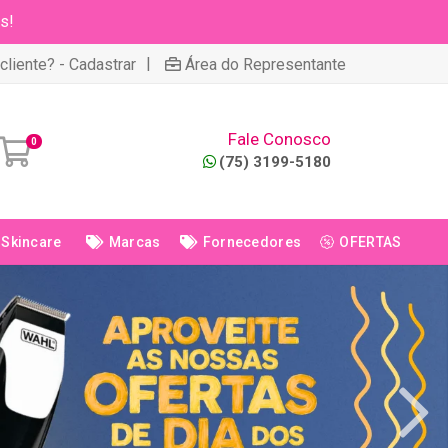
s!
|
cliente? - Cadastrar
Área do Representante
Fale Conosco
0
(75) 3199-5180
Skincare
Marcas
Fornecedores
OFERTAS