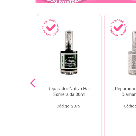
lash Gota
Reparador Nativa Hair
Reparador 
Gota Livre
Esmeralda 30ml
Diaman
00ml
Código: 28751
Código
o: 28778