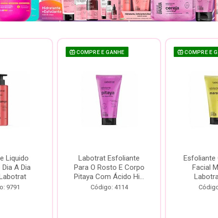
COMPRE E GANHE
COMPRE E 
e Liquido
Labotrat Esfoliante
Esfoliante
Dia A Dia
Para O Rosto E Corpo
Facial 
Labotrat
Pitaya Com Ácido Hi...
Labotr
o: 9791
Código: 4114
Código