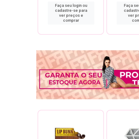
u login ou
Faça seu login ou
Faça seu
re-se para
cadastre-se para
cadastr
preços e
ver preços e
ver p
mprar
comprar
com