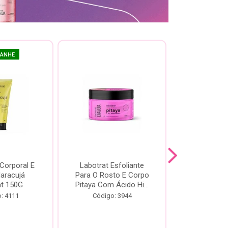
GANHE
 Corporal E
Labotrat Esfoliante
Kit Labotra
Maracujá
Para O Rosto E Corpo
Hibisco C
at 150G
Pitaya Com Ácido Hi...
Código:
: 4111
Código: 3944