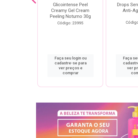
cial Creamy
Glicointense Peel
Drops Se
 Retinal 30g
Creamy Gel Cream
Anti-Ag
Peeling Noturno 30g
o: 25106
Código
Código: 23995
u login ou
Faça seu login ou
Faça seu
re-se para
cadastre-se para
cadastr
preços e
ver preços e
ver p
mprar
comprar
com