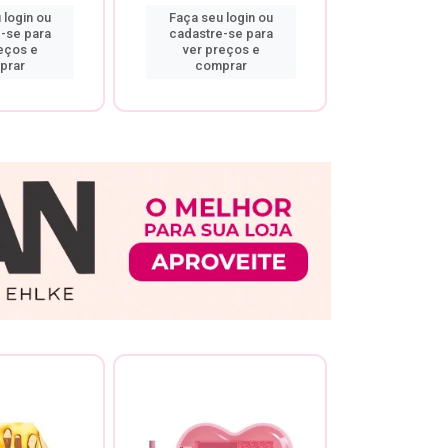
 login ou
Faça seu login ou
Faça seu 
-se para
cadastre-se para
cadastre
eços e
ver preços e
ver pr
prar
comprar
comp