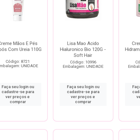
Creme Mãos E Pés
Lisa Mao Acido
Cre
pós Com Ureia 110G
Hialuronico Bio 120G -
Hidram
Soft Hair
Código: 8721
Código: 10996
Có
mbalagem: UNIDADE
Embalagem: UNIDADE
Embal
Faça seu login ou
Faça seu login ou
Faça
cadastre-se para
cadastre-se para
cad
ver preços e
ver preços e
v
comprar
comprar