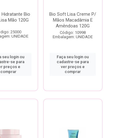
Hidratante Bio
Bio Soft Lisa Creme P/
Lisa Mão 120G
Mãos Macadâmia E
Amêndoas 120G
digo: 25000
Código: 10998
agem: UNIDADE
Embalagem: UNIDADE
 seu login ou
Faça seu login ou
astre-se para
cadastre-se para
er preços e
ver preços e
comprar
comprar