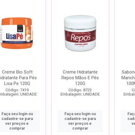
Creme Bio Soft
Creme Hidratante
Sabone
idratante Para Pés
Repos Mãos E Pés
Manch
Lisa Pe 120G
120G
100M
Código: 7419
Código: 8723
C
mbalagem: UNIDADE
Embalagem: UNIDADE
Embal
Faça seu login ou
Faça seu login ou
Faça
cadastre-se para
cadastre-se para
cad
ver preços e
ver preços e
v
comprar
comprar