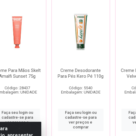
eme Para Mãos Skelt
Creme Desodorante
Creme 
Amalfi Sunset 75g
Para Pés Kero Pé 110g
Velv
Código: 28437
Código: 5540
Có
mbalagem: UNIDADE
Embalagem: UNIDADE
Embal
Faça seu login ou
Faça seu login ou
Faça
cadastre-se para
cadastre-se para
cad
ver preços e
ver preços e
v
comprar
comprar
para
io, apresentar