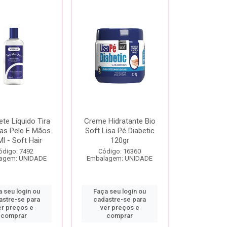
te Líquido Tira
Creme Hidratante Bio
as Pele E Mãos
Soft Lisa Pé Diabetic
l - Soft Hair
120gr
ódigo: 7492
Código: 16360
agem: UNIDADE
Embalagem: UNIDADE
 seu login ou
Faça seu login ou
astre-se para
cadastre-se para
er preços e
ver preços e
comprar
comprar