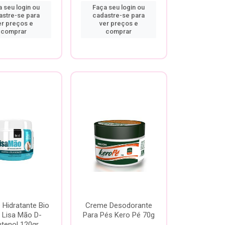
 seu login ou
Faça seu login ou
astre-se para
cadastre-se para
er preços e
ver preços e
comprar
comprar
Hidratante Bio
Creme Desodorante
 Lisa Mão D-
Para Pés Kero Pé 70g
tenol 120gr