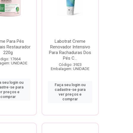
me Para Pés
Labotrat Creme
ais Restaurador
Renovador Intensivo
220g
Para Rachaduras Dos
Pés C...
digo: 17664
agem: UNIDADE
Código: 3923
Embalagem: UNIDADE
 seu login ou
Faça seu login ou
astre-se para
cadastre-se para
er preços e
ver preços e
comprar
comprar