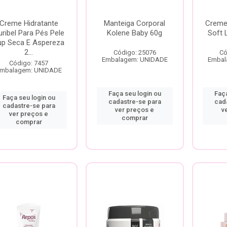
Creme Hidratante
Manteiga Corporal
Creme 
ribel Para Pés Pele
Kolene Baby 60g
Soft 
up Seca E Aspereza
2...
Código: 25076
Có
Embalagem: UNIDADE
Embal
Código: 7457
mbalagem: UNIDADE
Faça seu login ou
Faça
Faça seu login ou
cadastre-se para
cad
cadastre-se para
ver preços e
v
ver preços e
comprar
comprar