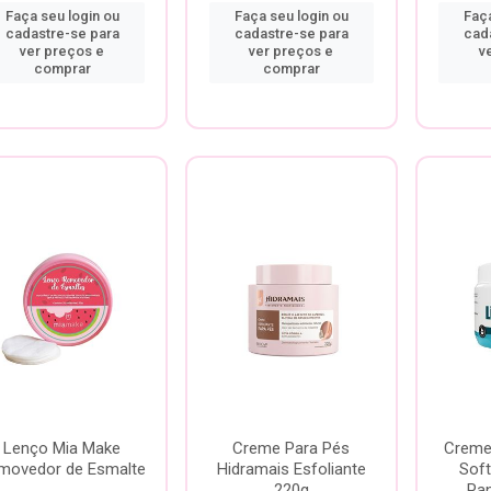
Faça seu login ou
Faça seu login ou
Faça
cadastre-se para
cadastre-se para
cad
ver preços e
ver preços e
v
comprar
comprar
Lenço Mia Make
Creme Para Pés
Creme 
movedor de Esmalte
Hidramais Esfoliante
Soft
220g
Pan