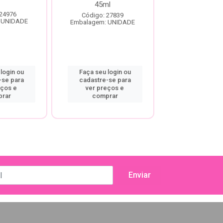
45ml
 24976
Código: 22
Código: 27839
 UNIDADE
Embalagem: U
Embalagem: UNIDADE
login ou
Faça seu login ou
Faça seu log
-se para
cadastre-se para
cadastre-se
eços e
ver preços e
ver preço
rar
comprar
compra