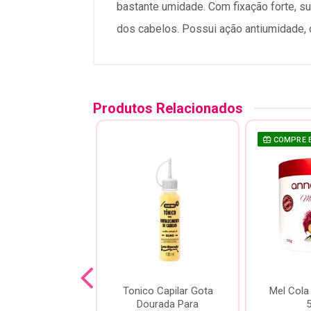
bastante umidade. Com fixação forte, su
dos cabelos. Possui ação antiumidade,
Produtos Relacionados
COMPRE 
Mineral Nativa
Tonico Capilar Gota
Mel Cola
 Alecrim 60ml
Dourada Para