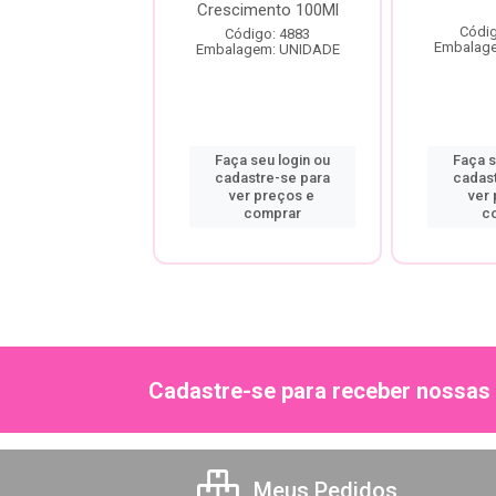
Crescimento 100Ml
digo: 22215
Códig
Código: 4883
agem: UNIDADE
Embalag
Embalagem: UNIDADE
a seu login ou
Faça seu login ou
Faça s
astre-se para
cadastre-se para
cadas
er preços e
ver preços e
ver
comprar
comprar
c
Cadastre-se para receber nossas 
Meus Pedidos