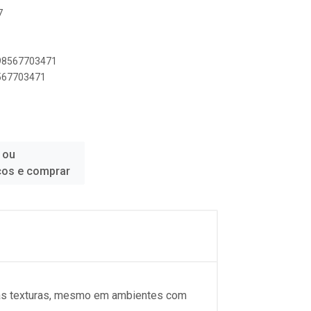
7
898567703471
8567703471
 ou
ços e comprar
sas texturas, mesmo em ambientes com