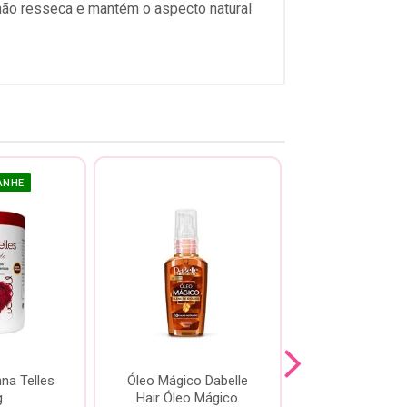
 não resseca e mantém o aspecto natural
ANHE
na Telles
Óleo Mágico Dabelle
Óleo Mineral 
g
Hair Óleo Mágico
Hair Alecrim