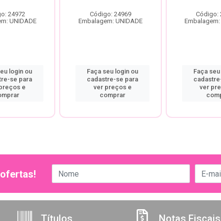
o: 24972
Código: 24969
Código:
em: UNIDADE
Embalagem: UNIDADE
Embalagem:
eu login ou
Faça seu login ou
Faça seu 
tre-se para
cadastre-se para
cadastre
 preços e
ver preços e
ver pr
omprar
comprar
comp
ofertas!
Títulos
Notas Fiscais