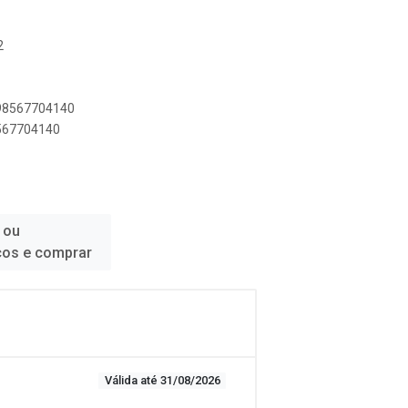
2
898567704140
8567704140
 ou
ços e comprar
Válida até 31/08/2026