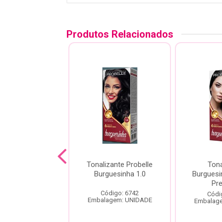
Produtos Relacionados
zante Probelle
Tonalizante Probelle
Tona
guesinha 5.0
Burguesinha 1.0
Burguesi
nho Claro 50Ml
Pre
Código: 6742
ódigo: 6748
Códi
Embalagem: UNIDADE
agem: UNIDADE
Embalag