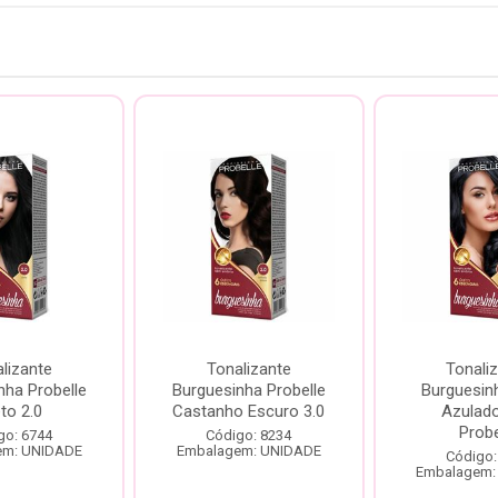
lizante
Tonalizante
Tonali
nha Probelle
Burguesinha Probelle
Burguesin
to 2.0
Castanho Escuro 3.0
Azulado
Probe
go: 6744
Código: 8234
em: UNIDADE
Embalagem: UNIDADE
Código:
Embalagem: