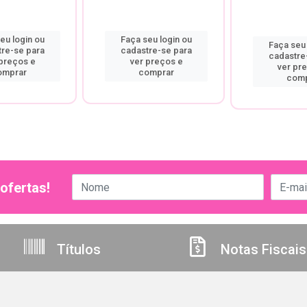
eu login ou
Faça seu login ou
Faça seu 
tre-se para
cadastre-se para
cadastre
 preços e
ver preços e
ver pr
omprar
comprar
comp
ofertas!
Títulos
Notas Fiscais