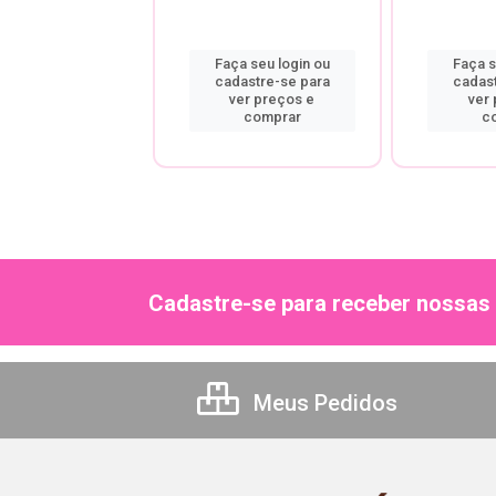
a seu login ou
Faça seu login ou
Faça s
astre-se para
cadastre-se para
cadas
er preços e
ver preços e
ver
comprar
comprar
c
Cadastre-se para receber nossas 
Meus Pedidos