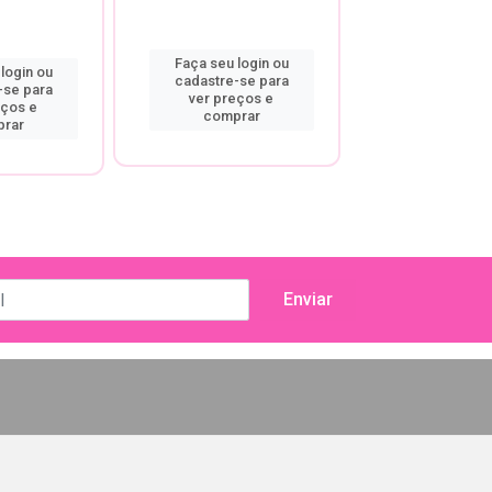
Faça seu login ou
Faça seu log
login ou
cadastre-se para
cadastre-se
-se para
ver preços e
ver preço
eços e
comprar
compra
rar