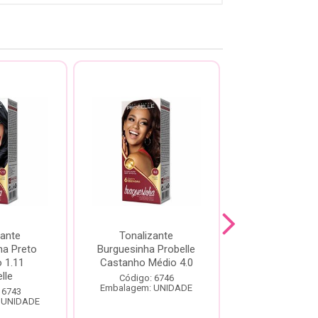
zante
Tonalizante
Tonalizante P
ha Preto
Burguesinha Probelle
Burguesinha
 1.11
Castanho Médio 4.0
Castanho Clar
lle
Código: 6746
Código: 67
Embalagem: UNIDADE
Embalagem: U
 6743
 UNIDADE