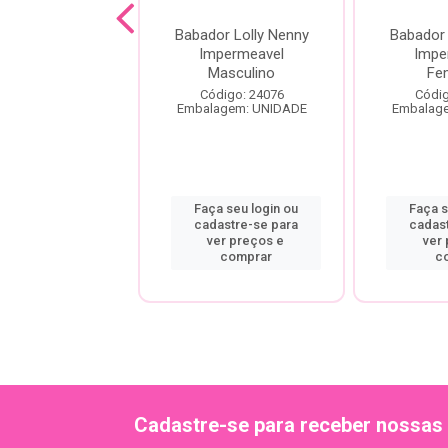
ninha Buba
Babador Lolly Nenny
Babador 
achorrinho
Impermeavel
Impe
Masculino
Fe
digo: 26017
Código: 24076
Códig
agem: UNIDADE
Embalagem: UNIDADE
Embalag
a seu login ou
Faça seu login ou
Faça s
astre-se para
cadastre-se para
cadas
er preços e
ver preços e
ver
comprar
comprar
c
Cadastre-se para receber nossas 