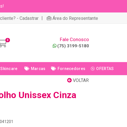
s!
|
cliente? - Cadastrar
Área do Representante
Fale Conosco
0
(75) 3199-5180
Skincare
Marcas
Fornecedores
OFERTAS
VOLTAR
lho Unissex Cinza
0041201