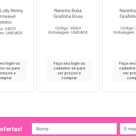
Lolly Nenny
Naninha Buba
Naninha
rmeavel
Girafinha Rosa
Girafinh
minino
Código: 26024
Código:
o: 24075
Embalagem: UNIDADE
Embalagem:
em: UNIDADE
eu login ou
Faça seu login ou
Faça seu 
tre-se para
cadastre-se para
cadastre
 preços e
ver preços e
ver pr
omprar
comprar
comp
ofertas!