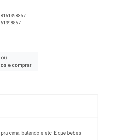
908161398857
8161398857
 ou
ços e comprar
pra cima, batendo e etc. E que bebes