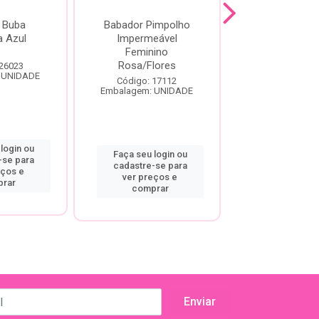
 Buba
Babador Pimpolho
Naninha B
a Azul
Impermeável
Cachorrin
Feminino
Rosa/Flores
 26023
Código: 26
 UNIDADE
Embalagem: U
Código: 17112
Embalagem: UNIDADE
login ou
Faça seu log
Faça seu login ou
-se para
cadastre-se
cadastre-se para
eços e
ver preço
ver preços e
rar
compra
comprar