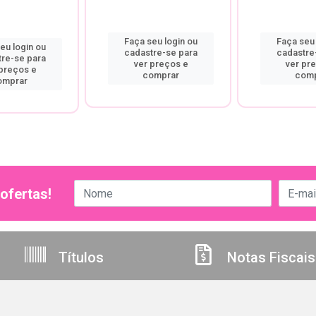
Faça seu login ou
Faça seu 
eu login ou
cadastre-se para
cadastre
tre-se para
ver preços e
ver pr
 preços e
comprar
comp
omprar
ofertas!
Títulos
Notas Fiscais