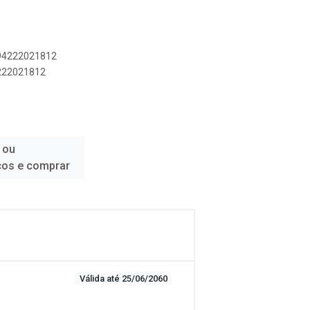
894222021812
4222021812
 ou
ços e comprar
Válida até 25/06/2060