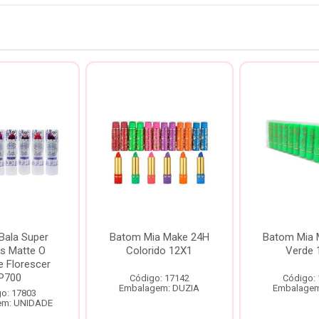
Bala Super
Batom Mia Make 24H
Batom Mia 
s Matte O
Colorido 12X1
Verde 
e Florescer
P700
Código: 17142
Código:
Embalagem: DUZIA
Embalagem
o: 17803
em: UNIDADE