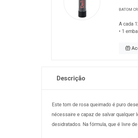
BATOM CR
A cada 1
• 1 emba
Ac
Descrição
Este tom de rosa queimado é puro dese
nécessaire e capaz de salvar qualquer l
desidratados. Na fórmula, que é livre d