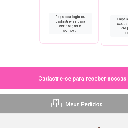
a seu login ou
Faça seu login ou
Faça s
astre-se para
cadastre-se para
cadas
er preços e
ver preços e
ver
comprar
comprar
c
Cadastre-se para receber nossas 
Meus Pedidos