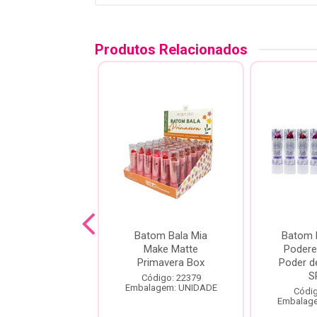
Produtos Relacionados
loss Wike Make
Batom Bala Mia
Batom 
Trend
Make Matte
Podere
Primavera Box
Poder d
S
digo: 28317
Código: 22379
agem: UNIDADE
Embalagem: UNIDADE
Códig
Embalag