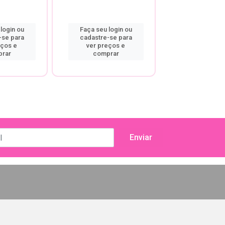
login ou
Faça seu login ou
Faça seu log
-se para
cadastre-se para
cadastre-se
eços e
ver preços e
ver preço
rar
comprar
compra