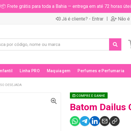
📦 Frete grátis para toda a Bahia — entrega em até 72 horas útei
|
Já é cliente? - Entrar
Não é 
Infantil
Linha PRO
Maquiagem
Perfumes e Perfumaria
OSO DESEJADA
COMPRE E GANHE
Batom Dailus