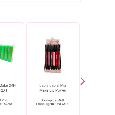
Make 24H
Lapis Labial Mia
Lip Gloss Wik
12X1
Make Lip Power
Trend
 17143
Código: 28468
Código: 28
: DUZIA
Embalagem: UNIDADE
Embalagem: U