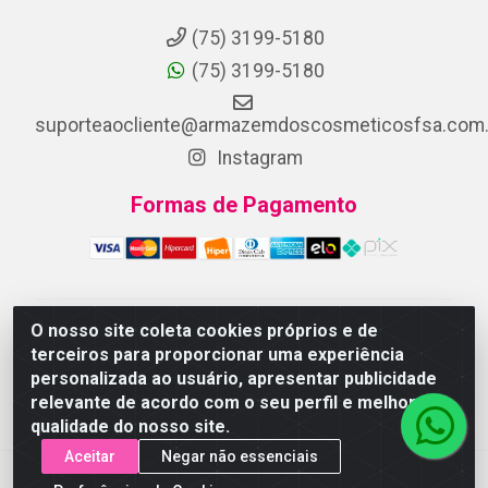
(75) 3199-5180
(75) 3199-5180
suporteaocliente@armazemdoscosmeticosfsa.com.
Instagram
Formas de Pagamento
O nosso site coleta cookies próprios e de
ARMAZEM DOS COSMETICOS DISTRIBUIDORA LTDA -
terceiros para proporcionar uma experiência
Av.Transnordestina, 2222 - Parque Ipê, Feira de
personalizada ao usuário, apresentar publicidade
Santana/BA - CEP 44.054-008 - CNPJ 07.246.802/0001-
relevante de acordo com o seu perfil e melhorar a
25
qualidade do nosso site.
Aceitar
Negar não essenciais