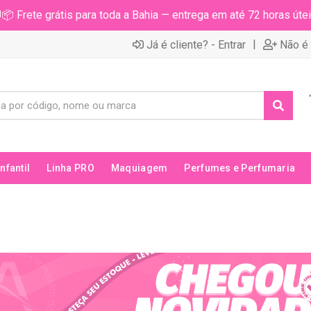
📦 Frete grátis para toda a Bahia — entrega em até 72 horas útei
|
Já é cliente? - Entrar
Não é 
Infantil
Linha PRO
Maquiagem
Perfumes e Perfumaria