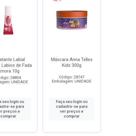
atante Labial
Máscara Anna Telles
 Labios de Fada
Kids 300g
mora 10g
Código: 28747
digo: 28804
Embalagem: UNIDADE
agem: UNIDADE
 seu login ou
Faça seu login ou
astre-se para
cadastre-se para
er preços e
ver preços e
comprar
comprar