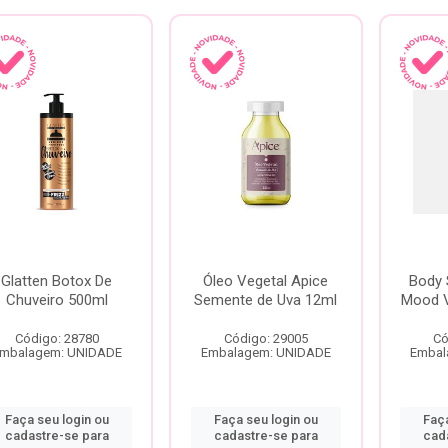
Glatten Botox De
Óleo Vegetal Apice
Body 
Chuveiro 500ml
Semente de Uva 12ml
Mood V
Código: 28780
Código: 29005
Có
mbalagem: UNIDADE
Embalagem: UNIDADE
Embal
Faça seu login ou
Faça seu login ou
Faça
cadastre-se para
cadastre-se para
cad