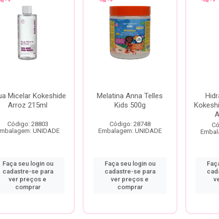
a Micelar Kokeshide
Melatina Anna Telles
Hidr
Arroz 215ml
Kids 500g
Kokeshi
A
Código: 28803
Código: 28748
Có
mbalagem: UNIDADE
Embalagem: UNIDADE
Embal
Faça seu login ou
Faça seu login ou
Faça
cadastre-se para
cadastre-se para
cad
ver preços e
ver preços e
v
comprar
comprar