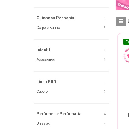
Cuidados Pessoais
5
Corpo e Banho
5
Infantil
1
Acessórios
1
Linha PRO
3
Cabelo
3
Perfumes e Perfumaria
4
Unissex
4