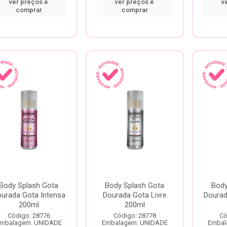
ver preços e
ver preços e
v
comprar
comprar
Body Splash Gota
Body Splash Gota
Body
urada Gota Intensa
Dourada Gota Livre
Dourad
200ml
200ml
Código: 28776
Código: 28778
Có
mbalagem: UNIDADE
Embalagem: UNIDADE
Embal