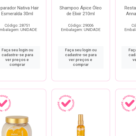
parador Nativa Hair
Shampoo Ápice Óleo
Resta
Esmeralda 30ml
de Elixir 210ml
Anna
Código: 28751
Código: 29006
Có
mbalagem: UNIDADE
Embalagem: UNIDADE
Embal
Faça seu login ou
Faça seu login ou
Faça
cadastre-se para
cadastre-se para
cad
ver preços e
ver preços e
v
comprar
comprar