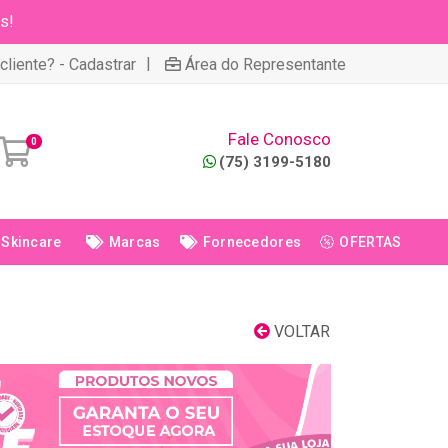
s!
|
cliente? - Cadastrar
Área do Representante
Fale Conosco
0
(75) 3199-5180
Skincare
Marcas
Fornecedores
OFERTAS
VOLTAR