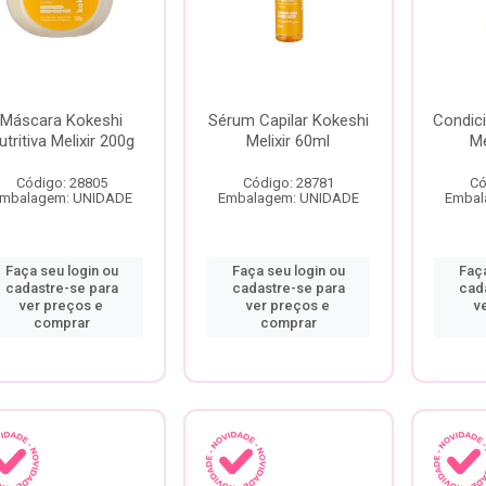
Máscara Kokeshi
Sérum Capilar Kokeshi
Condic
utritiva Melixir 200g
Melixir 60ml
Me
Código: 28805
Código: 28781
Có
mbalagem: UNIDADE
Embalagem: UNIDADE
Embal
Faça seu login ou
Faça seu login ou
Faça
cadastre-se para
cadastre-se para
cad
ver preços e
ver preços e
v
comprar
comprar