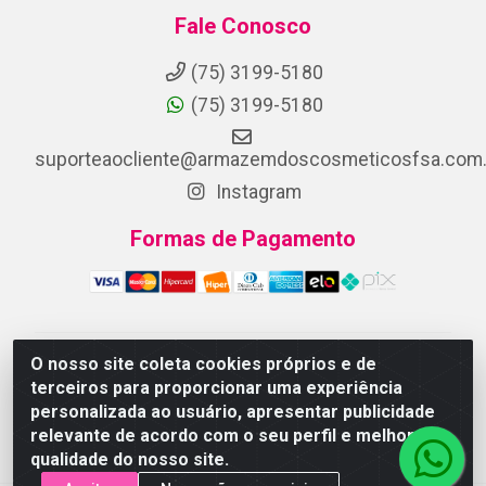
Fale Conosco
(75) 3199-5180
(75) 3199-5180
suporteaocliente@armazemdoscosmeticosfsa.com.
Instagram
Formas de Pagamento
O nosso site coleta cookies próprios e de
ARMAZEM DOS COSMETICOS DISTRIBUIDORA LTDA -
terceiros para proporcionar uma experiência
Av.Transnordestina, 2222 - Parque Ipê, Feira de
personalizada ao usuário, apresentar publicidade
Santana/BA - CEP 44.054-008 - CNPJ 07.246.802/0001-
relevante de acordo com o seu perfil e melhorar a
25
qualidade do nosso site.