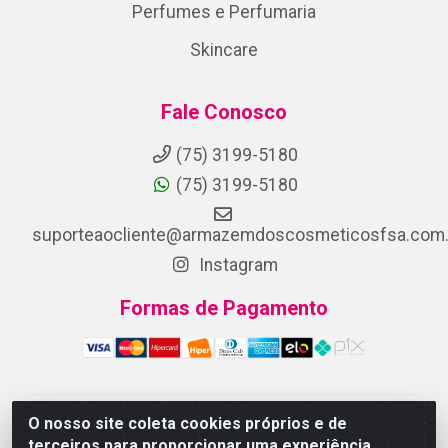
Perfumes e Perfumaria
Skincare
Fale Conosco
(75) 3199-5180
(75) 3199-5180
suporteaocliente@armazemdoscosmeticosfsa.com.
Instagram
Formas de Pagamento
O nosso site coleta cookies próprios e de
ARMAZEM DOS COSMETICOS DISTRIBUIDORA LTDA -
terceiros para proporcionar uma experiência
Av.Transnordestina, 2222 - Parque Ipê, Feira de