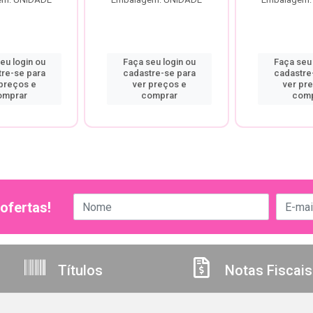
eu login ou
Faça seu login ou
Faça seu 
tre-se para
cadastre-se para
cadastre
 preços e
ver preços e
ver pr
omprar
comprar
comp
ofertas!
Títulos
Notas Fiscais