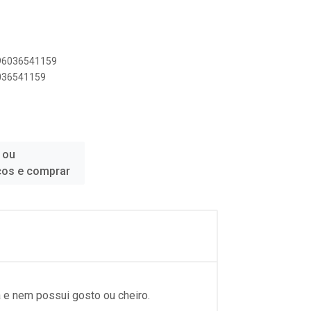
896036541159
6036541159
 ou
ços e comprar
a e nem possui gosto ou cheiro.