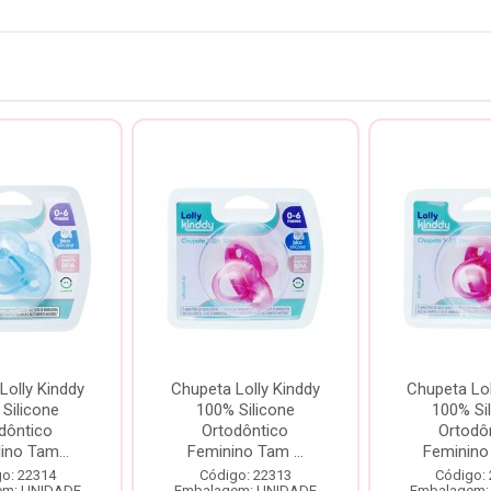
Lolly Kinddy
Chupeta Lolly Kinddy
Chupeta Lol
Silicone
100% Silicone
100% Si
dôntico
Ortodôntico
Ortodô
ino Tam...
Feminino Tam ...
Feminino 
o: 22314
Código: 22313
Código:
em: UNIDADE
Embalagem: UNIDADE
Embalagem: