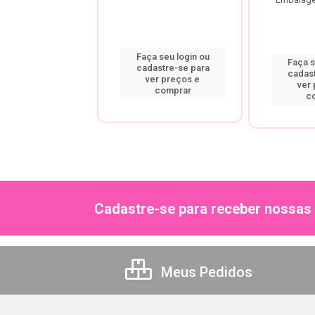
a seu login ou
Faça seu login ou
Faça s
astre-se para
cadastre-se para
cadas
er preços e
ver preços e
ver
comprar
comprar
c
Cadastre-se para receber nossas 
Meus Pedidos