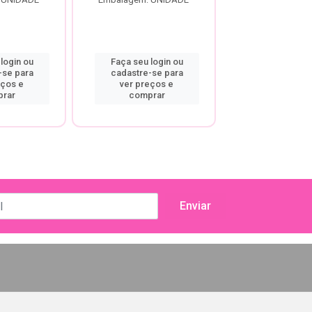
Faça seu log
login ou
Faça seu login ou
cadastre-se
-se para
cadastre-se para
ver preço
eços e
ver preços e
compra
rar
comprar