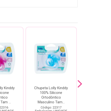
ly Kinddy
Chupeta Lolly Kinddy
Chupeta Vent
licone
100% Silicone
Rosa Com 
ntico
Ortodôntico
Ortodônti
Tam ...
Masculino Tam...
Código: 44
Embalagem: U
 22316
Código: 22317
 UNIDADE
Embalagem: UNIDADE