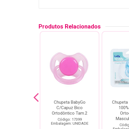
Produtos Relacionados
eta Ventilada
Chupeta BabyGo
Chupeta 
a Com Bico
C/Capuz Bico
100% 
rtodôntico
Ortodôntico Tam.2
Orto
Mascul
ódigo: 4417
Código: 17399
agem: UNIDADE
Embalagem: UNIDADE
Códig
Embalag