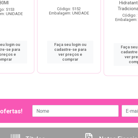
80Ml
Hidratan
Tradicion
Código: 5152
go: 5153
Embalagem: UNIDADE
em: UNIDADE
Código:
Embalagem:
eu login ou
Faça seu login ou
Faça seu 
tre-se para
cadastre-se para
cadastre
 preços e
ver preços e
ver pr
omprar
comprar
comp
ofertas!