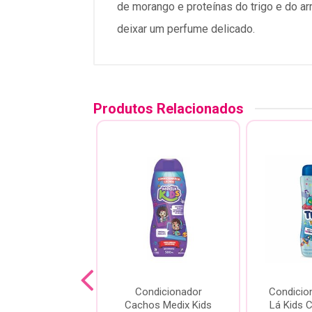
de morango e proteínas do trigo e do ar
deixar um perfume delicado.
Produtos Relacionados
ndicionador
Condicionador
Condicio
baraço Medix
Cachos Medix Kids
Lá Kids