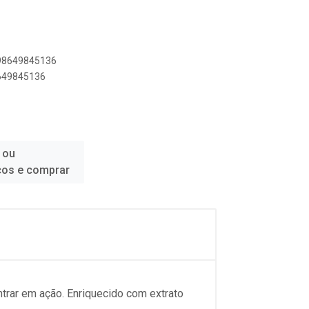
898649845136
8649845136
 ou
ços e comprar
trar em ação. Enriquecido com extrato