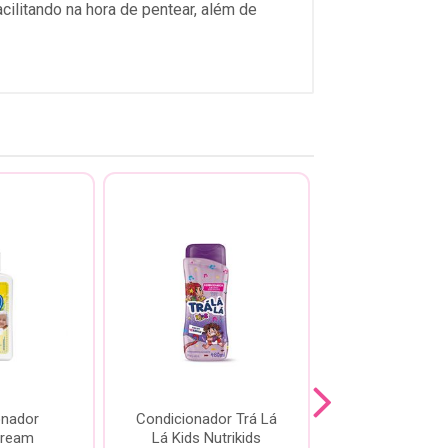
cilitando na hora de pentear, além de
onador
Condicionador Trá Lá
Condiciona
ream
Lá Kids Nutrikids
Desembaraço