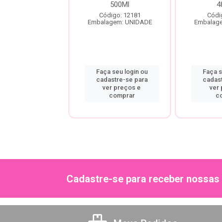
ids 500Ml
500Ml
4
digo: 12183
Código: 12181
Códi
agem: UNIDADE
Embalagem: UNIDADE
Embalag
a seu login ou
Faça seu login ou
Faça s
astre-se para
cadastre-se para
cadas
er preços e
ver preços e
ver
comprar
comprar
c
Cadastre-se para receber nossas 