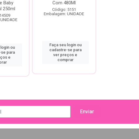
te Baby
Com 480Ml
Kids 500
al 250ml
Código: 5151
Código: 12
Embalagem: UNIDADE
Embalagem: U
 14509
 UNIDADE
Faça seu login ou
Faça seu log
login ou
cadastre-se para
cadastre-se
-se para
ver preços e
ver preço
eços e
comprar
compra
rar