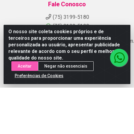
Fale Conosco
(75) 3199-5180
(75) 3199-5180
O nosso site coleta cookies próprios e de
terceiros para proporcionar uma experiência
suporteaocliente@armazemdoscosmeticosfsa.com.
personalizada ao usuário, apresentar publicidade
Instagram
relevante de acordo com o seu perfil e melhorar a
qualidade do nosso site.
Formas de Pagamento
Aceitar
Negar não essenciais
Preferências de Cookies
ARMAZEM DOS COSMETICOS DISTRIBUIDORA LTDA -
Av.Transnordestina, 2222 - Parque Ipê, Feira de
Santana/BA - CEP 44.054-008 - CNPJ 07.246.802/0001-
25