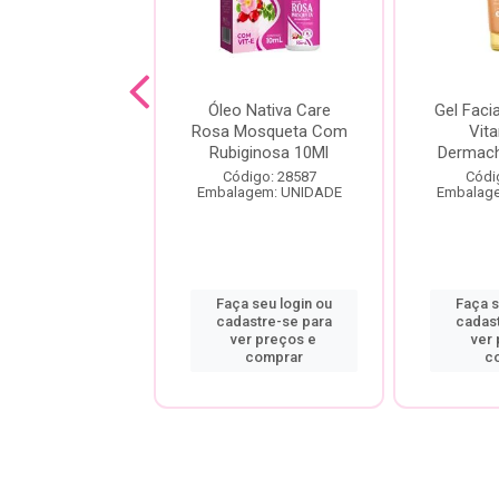
tante Kokeshi
Óleo Nativa Care
Gel Facia
 de Gueixa 15g
Rosa Mosqueta Com
Vit
Rubiginosa 10Ml
Dermac
digo: 25356
Código: 28587
Códi
agem: UNIDADE
Embalagem: UNIDADE
Embalag
a seu login ou
Faça seu login ou
Faça s
astre-se para
cadastre-se para
cadas
er preços e
ver preços e
ver
comprar
comprar
c