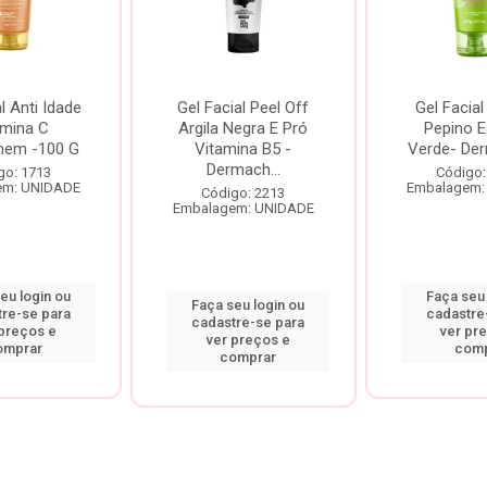
l Anti Idade
Gel Facial Peel Off
Gel Facial
amina C
Argila Negra E Pró
Pepino E
hem -100 G
Vitamina B5 -
Verde- De
Dermach...
go: 1713
Código:
em: UNIDADE
Embalagem:
Código: 2213
Embalagem: UNIDADE
eu login ou
Faça seu 
Faça seu login ou
tre-se para
cadastre
cadastre-se para
 preços e
ver pr
ver preços e
omprar
comp
comprar