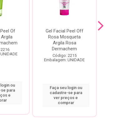
 Peel Of
Gel Facial Peel Off
Hidratante K
 Argila
Rosa Mosqueta
Olhos de Guei
rmachem
Argila Rosa
Dermachem
Código: 25
 2216
Embalagem: U
 UNIDADE
Código: 2215
Embalagem: UNIDADE
login ou
Faça seu log
Faça seu login ou
-se para
cadastre-se
cadastre-se para
eços e
ver preço
ver preços e
rar
compra
comprar