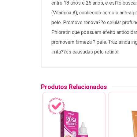
entre 18 anos e 25 anos, e est?o busca
(Vitamina A), conhecido como o anti-agin
pele. Promove renova??o celular profun
Phloretin que possuem efeito antioxida
promovem firmeza ? pele. Traz ainda in
irrita??es causadas pelo retinol.
Produtos Relacionados