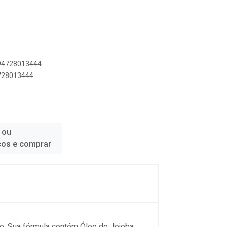
794728013444
4728013444
 ou
ços e comprar
o. Sua fórmula contém Óleo de Jojoba,