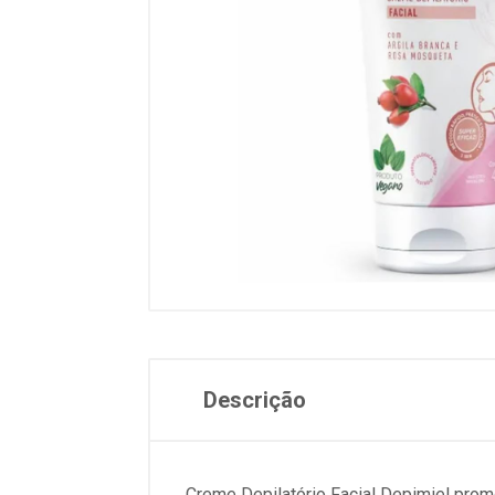
Descrição
Creme Depilatório Facial Depimiel prom