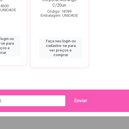
C/20un
 8300
Código: 18
 UNIDADE
Embalagem: U
Código: 18789
Embalagem: UNIDADE
login ou
Faça seu log
Faça seu login ou
-se para
cadastre-se
cadastre-se para
eços e
ver preço
ver preços e
rar
compra
comprar