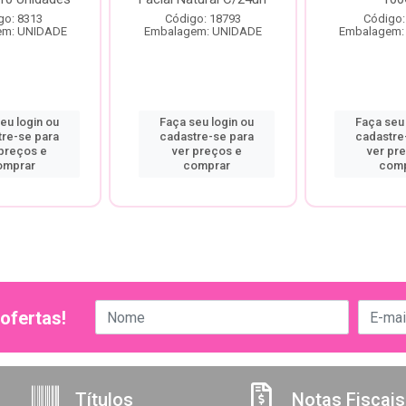
go: 8313
Código: 18793
Código:
em: UNIDADE
Embalagem: UNIDADE
Embalagem:
eu login ou
Faça seu login ou
Faça seu 
tre-se para
cadastre-se para
cadastre
 preços e
ver preços e
ver pr
omprar
comprar
comp
ofertas!
Títulos
Notas Fiscais