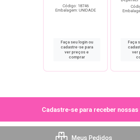
Código: 18746
digo: 18752
Códi
Embalagem: UNIDADE
agem: UNIDADE
Embalag
a seu login ou
Faça seu login ou
Faça s
astre-se para
cadastre-se para
cadas
er preços e
ver preços e
ver
comprar
comprar
c
Cadastre-se para receber nossas 
Meus Pedidos