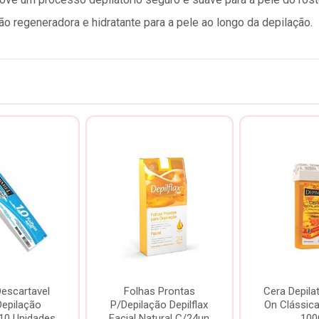
o regeneradora e hidratante para a pele ao longo da depilação.
escartavel
Folhas Prontas
Cera Depilat
Depilação
P/Depilação Depilflax
On Clássica
 10 Unidades
Facial Natural C/24un
100