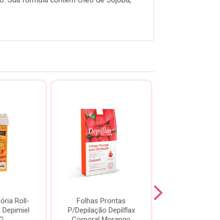
ória Roll-
Folhas Prontas
Cera Refil Dep
 Depimiel
P/Depilação Depilflax
Roll On Mor
G
Corporal Morango
100g