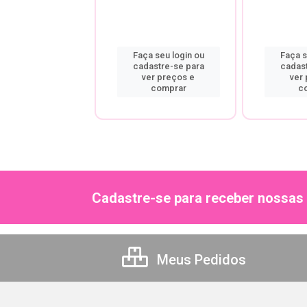
a seu login ou
Faça seu login ou
Faça s
astre-se para
cadastre-se para
cadas
er preços e
ver preços e
ver
comprar
comprar
c
Cadastre-se para receber nossas 
Meus Pedidos