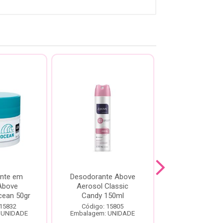
nte em
Desodorante Above
Desodorant
Above
Aerosol Classic
Creme Above
cean 50gr
Candy 150ml
Energy Men 
 15832
Código: 15805
Código: 15
 UNIDADE
Embalagem: UNIDADE
Embalagem: U