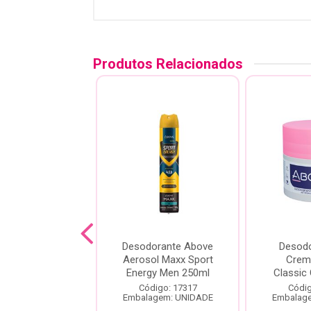
Produtos Relacionados
odorante em
Desodorante Above
Desod
 Above Sport
Aerosol Maxx Sport
Crem
rgy Men 50gr
Energy Men 250ml
Classic
digo: 15833
Código: 17317
Códig
agem: UNIDADE
Embalagem: UNIDADE
Embalag