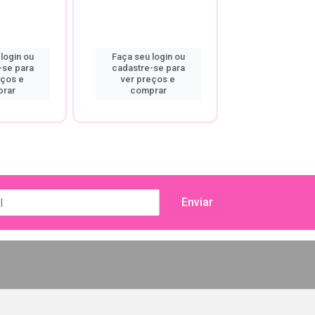
login ou
Faça seu login ou
Faça seu log
-se para
cadastre-se para
cadastre-se
eços e
ver preços e
ver preço
rar
comprar
compra