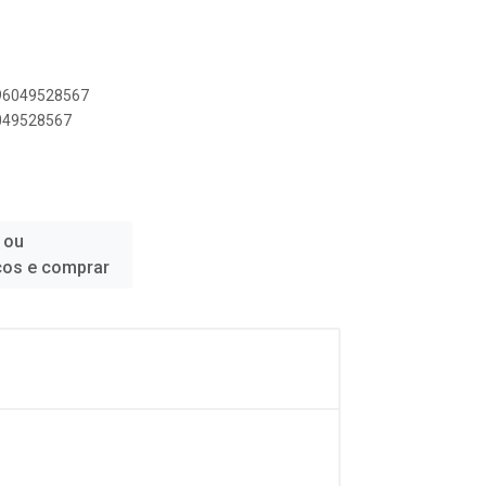
896049528567
6049528567
 ou
ços e comprar