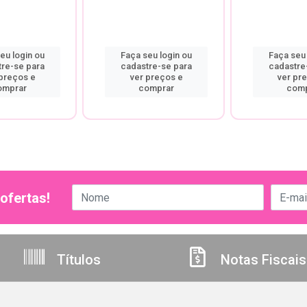
eu login ou
Faça seu login ou
Faça seu 
tre-se para
cadastre-se para
cadastre
 preços e
ver preços e
ver pr
omprar
comprar
comp
ofertas!
Títulos
Notas Fiscais