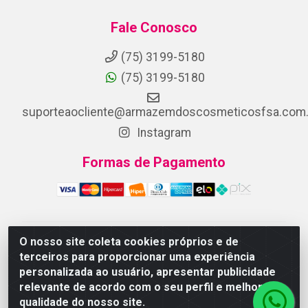
Fale Conosco
(75) 3199-5180
(75) 3199-5180
suporteaocliente@armazemdoscosmeticosfsa.com.
Instagram
Formas de Pagamento
O nosso site coleta cookies próprios e de
ARMAZEM DOS COSMETICOS DISTRIBUIDORA LTDA -
terceiros para proporcionar uma experiência
Av.Transnordestina, 2222 - Parque Ipê, Feira de
personalizada ao usuário, apresentar publicidade
Santana/BA - CEP 44.054-008 - CNPJ 07.246.802/0001-
relevante de acordo com o seu perfil e melhorar a
25
qualidade do nosso site.