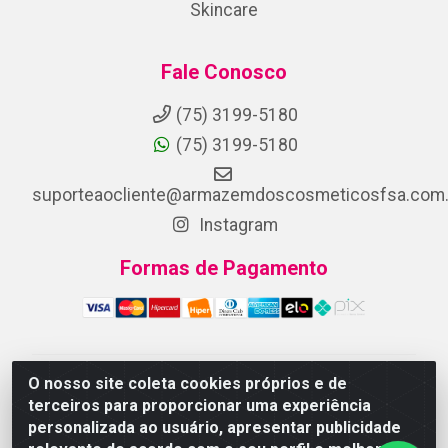
Skincare
Fale Conosco
(75) 3199-5180
(75) 3199-5180
suporteaocliente@armazemdoscosmeticosfsa.com.
Instagram
Formas de Pagamento
O nosso site coleta cookies próprios e de
ARMAZEM DOS COSMETICOS DISTRIBUIDORA LTDA -
terceiros para proporcionar uma experiência
Av.Transnordestina, 2222 - Parque Ipê, Feira de
personalizada ao usuário, apresentar publicidade
Santana/BA - CEP 44.054-008 - CNPJ 07.246.802/0001-