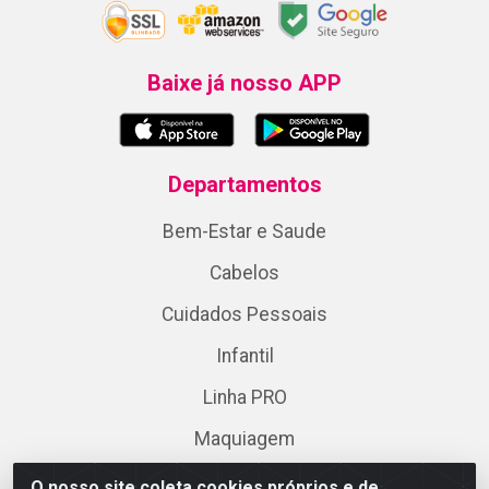
Baixe já nosso APP
Departamentos
Bem-Estar e Saude
Cabelos
Cuidados Pessoais
Infantil
Linha PRO
Maquiagem
Perfumes e Perfumaria
O nosso site coleta cookies próprios e de