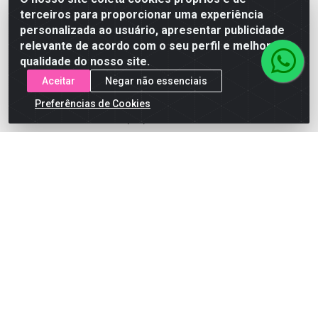
terceiros para proporcionar uma experiência
Skincare
personalizada ao usuário, apresentar publicidade
relevante de acordo com o seu perfil e melhorar a
qualidade do nosso site.
Fale Conosco
Aceitar
Negar não essenciais
(75) 3199-5180
Preferências de Cookies
(75) 3199-5180
suporteaocliente@armazemdoscosmeticosfsa.com.
Instagram
Formas de Pagamento
ARMAZEM DOS COSMETICOS DISTRIBUIDORA LTDA -
Av.Transnordestina, 2222 - Parque Ipê, Feira de
Santana/BA - CEP 44.054-008 - CNPJ 07.246.802/0001-