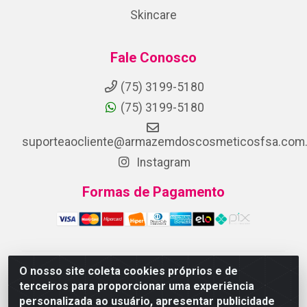
Skincare
Fale Conosco
(75) 3199-5180
(75) 3199-5180
suporteaocliente@armazemdoscosmeticosfsa.com.
Instagram
Formas de Pagamento
O nosso site coleta cookies próprios e de
ARMAZEM DOS COSMETICOS DISTRIBUIDORA LTDA -
terceiros para proporcionar uma experiência
Av.Transnordestina, 2222 - Parque Ipê, Feira de
personalizada ao usuário, apresentar publicidade
Santana/BA - CEP 44.054-008 - CNPJ 07.246.802/0001-