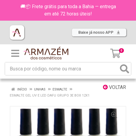
🚚📦 Frete grátis para toda a Bahia — entrega
em até 72 horas úteis!
Baixe já nosso APP
0
VOLTAR
INÍCIO
UNHAS
ESMALTE
ESMALTE GEL UV E LED DAFU GRUPO 3E BOX 12X1