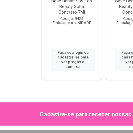
ala Esmalte
Base Unhas Sos Top
Base Un
z Extra Brilho
Beauty Solta
Beauty
tura Espelhada
Concreto 7Ml
Conc
ódigo: 5908
Código: 9425
Códig
agem: UNIDADE
Embalagem: UNIDADE
Embalag
a seu login ou
Faça seu login ou
Faça s
astre-se para
cadastre-se para
cadas
er preços e
ver preços e
ver
comprar
comprar
c
Cadastre-se para receber nossas 