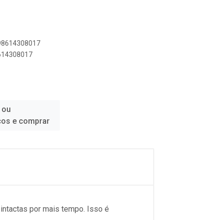
898614308017
8614308017
 ou
ços e comprar
intactas por mais tempo. Isso é