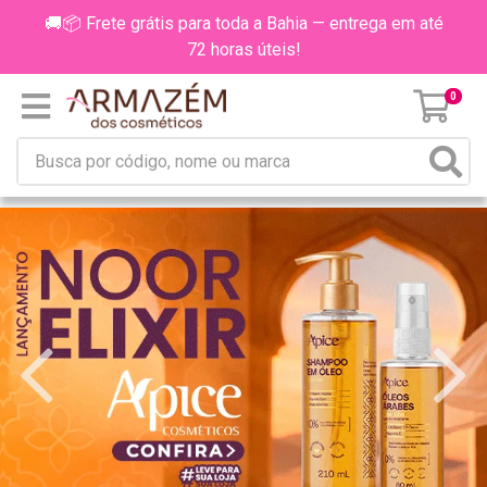
🚚📦 Frete grátis para toda a Bahia — entrega em até
72 horas úteis!
0