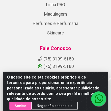
Linha PRO
Maquiagem
Perfumes e Perfumaria
Skincare
Fale Conosco
(75) 3199-5180
(75) 3199-5180
O nosso site coleta cookies próprios e de
suporteaocliente@armazemdoscosmeticosfsa.com.br
terceiros para proporcionar uma experiência
Instagram
personalizada ao usuário, apresentar publicidade
relevante de acordo com o seu perfil e melhorar a
Formas de Pagamento
qualidade do nosso site.
Aceitar
Negar não essenciais