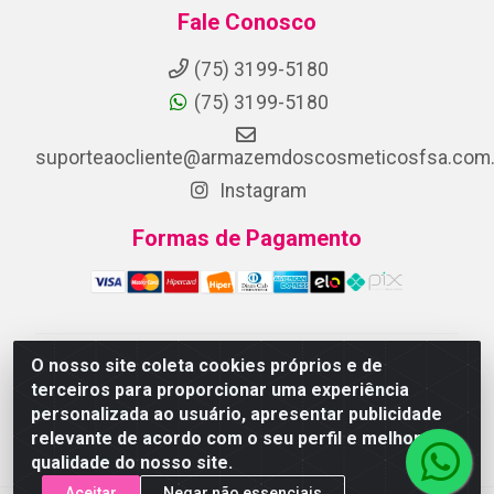
Fale Conosco
(75) 3199-5180
(75) 3199-5180
suporteaocliente@armazemdoscosmeticosfsa.com.
Instagram
Formas de Pagamento
O nosso site coleta cookies próprios e de
ARMAZEM DOS COSMETICOS DISTRIBUIDORA LTDA -
terceiros para proporcionar uma experiência
Av.Transnordestina, 2222 - Parque Ipê, Feira de
personalizada ao usuário, apresentar publicidade
Santana/BA - CEP 44.054-008 - CNPJ 07.246.802/0001-
relevante de acordo com o seu perfil e melhorar a
25
qualidade do nosso site.
Aceitar
Negar não essenciais