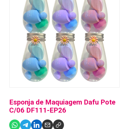
Esponja de Maquiagem Dafu Pote
C/06 DF111-EP26