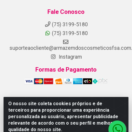
Fale Conosco
(75) 3199-5180
(75) 3199-5180
suporteaocliente@armazemdoscosmeticosfsa.com.
Instagram
Formas de Pagamento
O nosso site coleta cookies próprios e de
ARMAZEM DOS COSMETICOS DISTRIBUIDORA LTDA -
terceiros para proporcionar uma experiência
Av.Transnordestina, 2222 - Parque Ipê, Feira de
personalizada ao usuário, apresentar publicidade
Santana/BA - CEP 44.054-008 - CNPJ 07.246.802/0001-
relevante de acordo com o seu perfil e melhorar a
25
qualidade do nosso site.