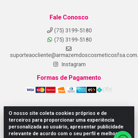
Fale Conosco
(75) 3199-5180
(75) 3199-5180
suporteaocliente@armazemdoscosmeticosfsa.com.
Instagram
Formas de Pagamento
O nosso site coleta cookies próprios e de
ARMAZEM DOS COSMETICOS DISTRIBUIDORA LTDA -
terceiros para proporcionar uma experiência
Av.Transnordestina, 2222 - Parque Ipê, Feira de
personalizada ao usuário, apresentar publicidade
Santana/BA - CEP 44.054-008 - CNPJ 07.246.802/0001-
relevante de acordo com o seu perfil e melhorar a
25