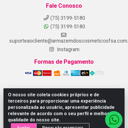
Fale Conosco
(75) 3199-5180
(75) 3199-5180
suporteaocliente@armazemdoscosmeticosfsa.com.
Instagram
Formas de Pagamento
O nosso site coleta cookies próprios e de
ARMAZEM DOS COSMETICOS DISTRIBUIDORA LTDA -
terceiros para proporcionar uma experiência
Av.Transnordestina, 2222 - Parque Ipê, Feira de
personalizada ao usuário, apresentar publicidade
Santana/BA - CEP 44.054-008 - CNPJ 07.246.802/0001-
relevante de acordo com o seu perfil e melhorar a
25
qualidade do nosso site.
Aceitar
Negar não essenciais