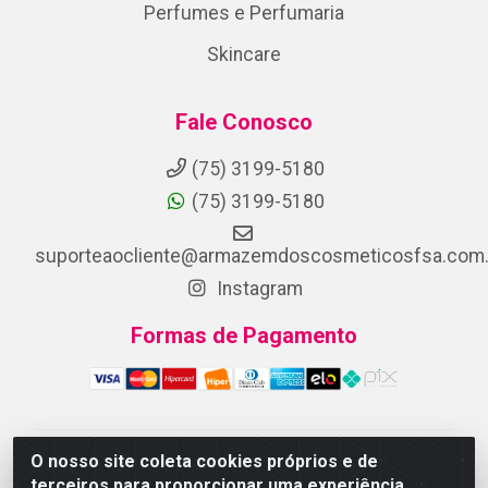
Perfumes e Perfumaria
Skincare
Fale Conosco
(75) 3199-5180
(75) 3199-5180
suporteaocliente@armazemdoscosmeticosfsa.com.
Instagram
Formas de Pagamento
O nosso site coleta cookies próprios e de
ARMAZEM DOS COSMETICOS DISTRIBUIDORA LTDA -
terceiros para proporcionar uma experiência
Av.Transnordestina, 2222 - Parque Ipê, Feira de