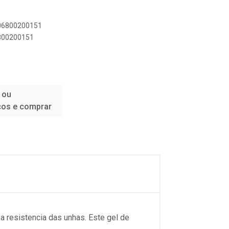
806800200151
6800200151
 ou
ços e comprar
 a resistencia das unhas. Este gel de