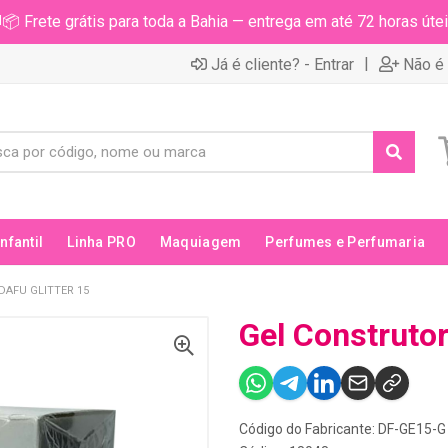
📦 Frete grátis para toda a Bahia — entrega em até 72 horas útei
|
Já é cliente? - Entrar
Não é 
Infantil
Linha PRO
Maquiagem
Perfumes e Perfumaria
AFU GLITTER 15
Gel Construtor
Código do Fabricante: DF-GE15-G