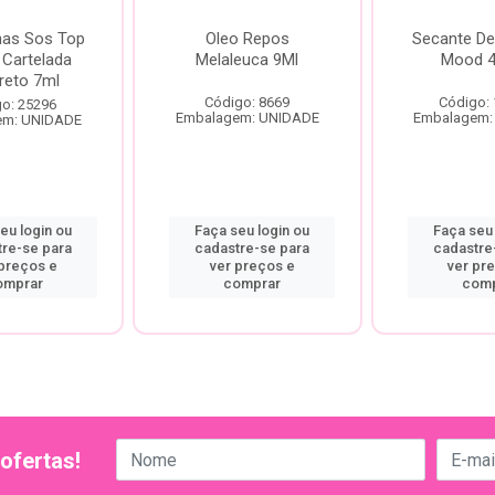
has Sos Top
Oleo Repos
Secante De
 Cartelada
Melaleuca 9Ml
Mood 4
reto 7ml
Código: 8669
Código:
o: 25296
Embalagem: UNIDADE
Embalagem:
em: UNIDADE
eu login ou
Faça seu login ou
Faça seu 
tre-se para
cadastre-se para
cadastre
 preços e
ver preços e
ver pr
omprar
comprar
comp
ofertas!