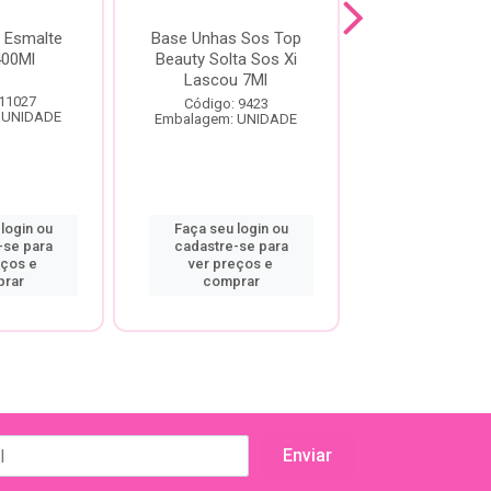
 Esmalte
Base Unhas Sos Top
Impala Esm
00Ml
Beauty Solta Sos Xi
Verniz Extra 
Lascou 7Ml
Cobertura Esp
 11027
Código: 9423
Código: 59
 UNIDADE
Embalagem: UNIDADE
Embalagem: U
login ou
Faça seu login ou
Faça seu log
-se para
cadastre-se para
cadastre-se
eços e
ver preços e
ver preço
rar
comprar
compra