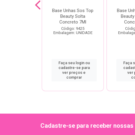
ala Esmalte
Base Unhas Sos Top
Base Un
z Extra Brilho
Beauty Solta
Beauty
tura Espelhada
Concreto 7Ml
Conc
ódigo: 5908
Código: 9425
Códig
agem: UNIDADE
Embalagem: UNIDADE
Embalag
a seu login ou
Faça seu login ou
Faça s
astre-se para
cadastre-se para
cadas
er preços e
ver preços e
ver
comprar
comprar
c
Cadastre-se para receber nossas 