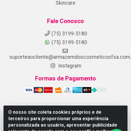
Skincare
Fale Conosco
(75) 3199-5180
(75) 3199-5180
suporteaocliente@armazemdoscosmeticosfsa.com.
Instagram
Formas de Pagamento
O nosso site coleta cookies próprios e de
ARMAZEM DOS COSMETICOS DISTRIBUIDORA LTDA -
terceiros para proporcionar uma experiência
Av.Transnordestina, 2222 - Parque Ipê, Feira de
personalizada ao usuário, apresentar publicidade
Santana/BA - CEP 44.054-008 - CNPJ 07.246.802/0001-