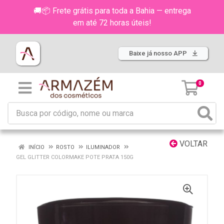
🚚📦 Frete grátis para toda a Bahia — entrega
em até 72 horas úteis!
Baixe já nosso APP
0
VOLTAR
INÍCIO
ROSTO
ILUMINADOR
GEL GLITTER COLORMAKE POTE PRATA 150G