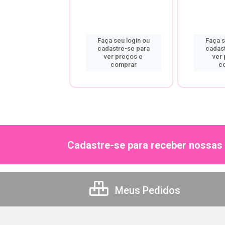
a seu login ou
Faça seu login ou
Faça s
astre-se para
cadastre-se para
cadas
er preços e
ver preços e
ver
comprar
comprar
c
Cadastre-se para receber nossas 
Meus Pedidos