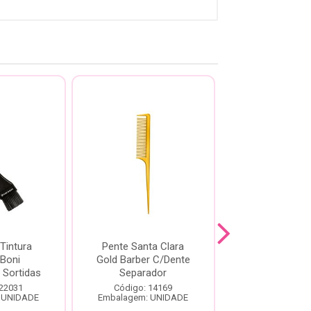
 Tintura
Pente Santa Clara
Pente Santa 
Boni
Gold Barber C/Dente
Gold Barber 
 Sortidas
Separador
Longo
 22031
Código: 14169
Código: 14
 UNIDADE
Embalagem: UNIDADE
Embalagem: U