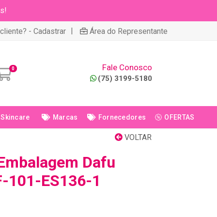
s!
|
cliente? - Cadastrar
Área do Representante
Fale Conosco
0
(75) 3199-5180
Skincare
Marcas
Fornecedores
OFERTAS
VOLTAR
 Embalagem Dafu
F-101-ES136-1