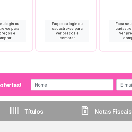
eu login ou
Faça seu login ou
Faça seu 
tre-se para
cadastre-se para
cadastre
 preços e
ver preços e
ver pr
omprar
comprar
comp
ofertas!
Títulos
Notas Fiscais