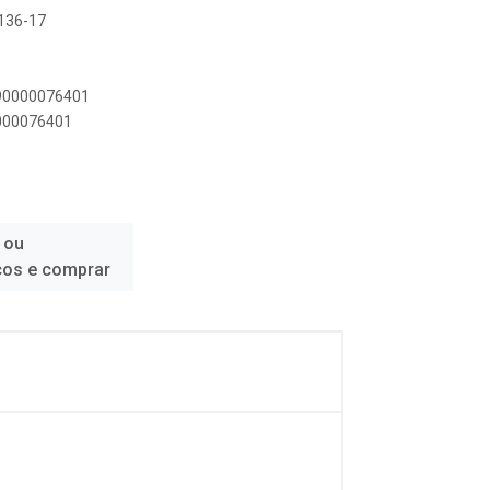
S136-17
890000076401
0000076401
 ou
ços e comprar