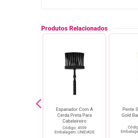
Produtos Relacionados
e Santa Clara
Espanador Com A
Pente S
Barber Comare
Cerda Preta Para
Gold Ba
Longo
Cabeleireiro
Códig
digo: 14170
Código: 4559
Embalag
agem: UNIDADE
Embalagem: UNIDADE