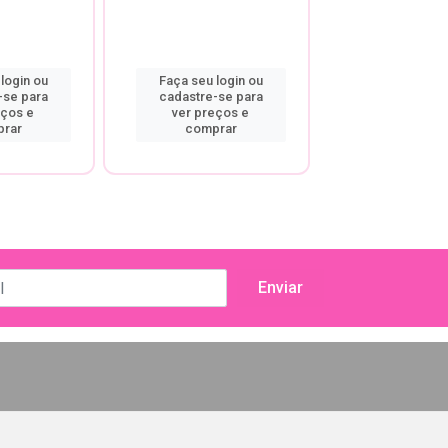
login ou
Faça seu login ou
Faça seu log
-se para
cadastre-se para
cadastre-se
eços e
ver preços e
ver preço
rar
comprar
compra