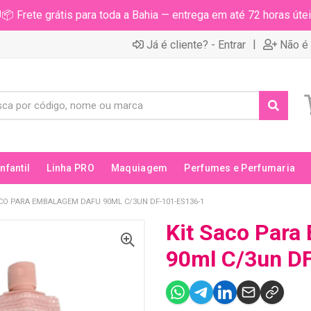
📦 Frete grátis para toda a Bahia — entrega em até 72 horas útei
|
Já é cliente? - Entrar
Não é 
Infantil
Linha PRO
Maquiagem
Perfumes e Perfumaria
CO PARA EMBALAGEM DAFU 90ML C/3UN DF-101-ES136-1
Kit Saco Para
90ml C/3un D