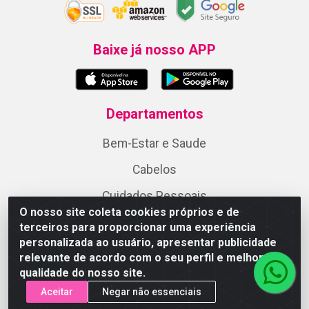
Baixe já nosso APP
Departamentos
Bem-Estar e Saude
Cabelos
Cuidados Pessoais
O nosso site coleta cookies próprios e de
Infantil
terceiros para proporcionar uma experiência
personalizada ao usuário, apresentar publicidade
Linha PRO
relevante de acordo com o seu perfil e melhorar a
qualidade do nosso site.
Maquiagem
Aceitar
Negar não essenciais
Perfumes e Perfumaria