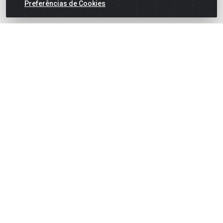
Preferências de Cookies
Skincare
Fale Conosco
(75) 3199-5180
(75) 3199-5180
suporteaocliente@armazemdoscosmeticosfsa.com.
Instagram
Formas de Pagamento
ARMAZEM DOS COSMETICOS DISTRIBUIDORA LTDA -
Av.Transnordestina, 2222 - Parque Ipê, Feira de
Santana/BA - CEP 44.054-008 - CNPJ 07.246.802/0001-