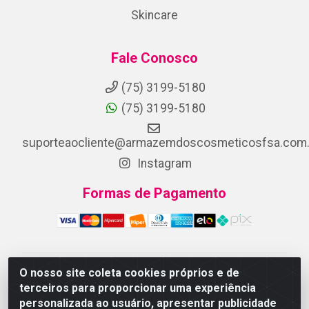
Skincare
Fale Conosco
(75) 3199-5180
(75) 3199-5180
suporteaocliente@armazemdoscosmeticosfsa.com.
Instagram
Formas de Pagamento
O nosso site coleta cookies próprios e de
ARMAZEM DOS COSMETICOS DISTRIBUIDORA LTDA -
terceiros para proporcionar uma experiência
Av.Transnordestina, 2222 - Parque Ipê, Feira de
personalizada ao usuário, apresentar publicidade
Santana/BA - CEP 44.054-008 - CNPJ 07.246.802/0001-