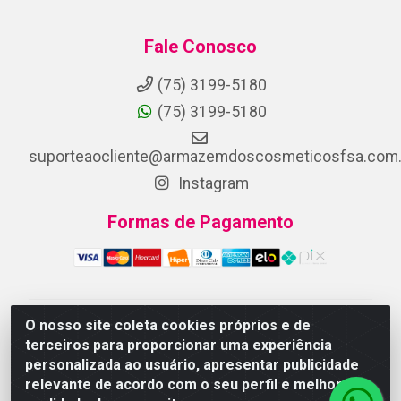
Fale Conosco
(75) 3199-5180
(75) 3199-5180
suporteaocliente@armazemdoscosmeticosfsa.com.
Instagram
Formas de Pagamento
O nosso site coleta cookies próprios e de
ARMAZEM DOS COSMETICOS DISTRIBUIDORA LTDA -
terceiros para proporcionar uma experiência
Av.Transnordestina, 2222 - Parque Ipê, Feira de
personalizada ao usuário, apresentar publicidade
Santana/BA - CEP 44.054-008 - CNPJ 07.246.802/0001-
relevante de acordo com o seu perfil e melhorar a
25