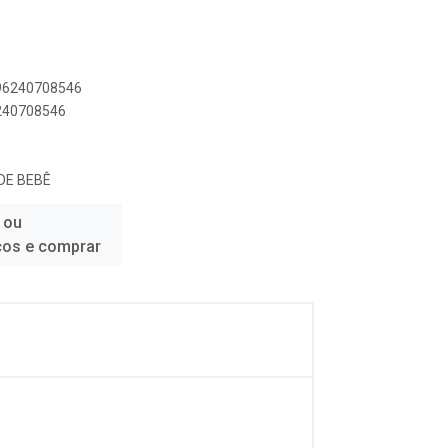
896240708546
6240708546
 DE BEBÊ
 ou
ços e comprar