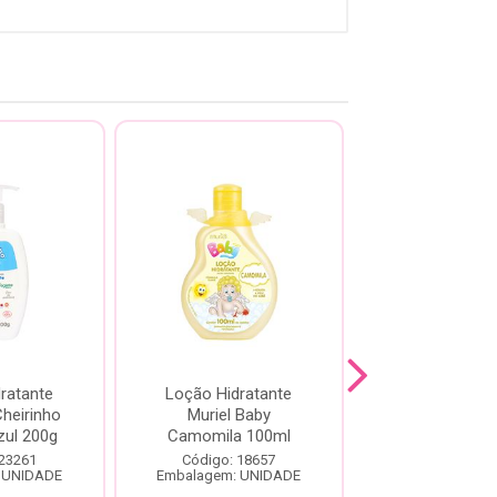
ratante
Loção Hidratante
Loção Hidra
heirinho
Muriel Baby
Cremosa Chei
zul 200g
Camomila 100ml
de Bebê Azul
 23261
Código: 18657
Código: 23
 UNIDADE
Embalagem: UNIDADE
Embalagem: U