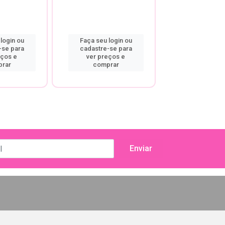
login ou
Faça seu login ou
Faça seu log
-se para
cadastre-se para
cadastre-se
eços e
ver preços e
ver preço
rar
comprar
compra