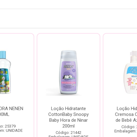
LORA NENEN
Loção Hidratante
Loção Hid
00ML
CottonBaby Snoopy
Cremosa C
Baby Hora de Ninar
de Bebê A
200ml
o: 25379
Código:
em: UNIDADE
Embalagem:
Código: 21442
Embalagem: UNIDADE