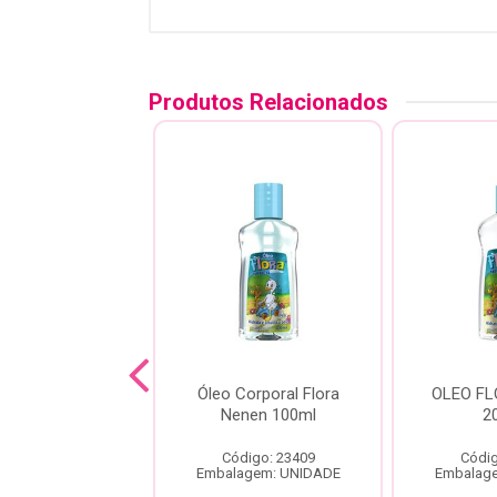
Produtos Relacionados
o Hidratante
Óleo Corporal Flora
OLEO F
osa Cheirinho
Nenen 100ml
2
ebê Azul 160g
Código: 23409
Códig
digo: 23258
Embalagem: UNIDADE
Embalag
agem: UNIDADE