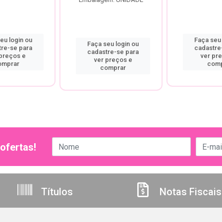
eu login ou
Faça seu 
Faça seu login ou
tre-se para
cadastre
cadastre-se para
 preços e
ver pr
ver preços e
omprar
comp
comprar
ofertas!
Títulos
Notas Fiscais