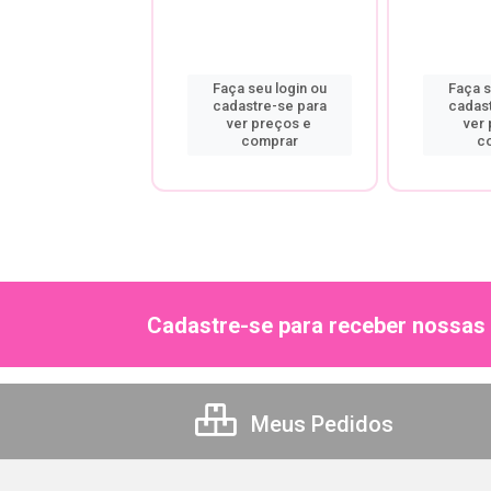
a seu login ou
Faça seu login ou
Faça s
astre-se para
cadastre-se para
cadas
er preços e
ver preços e
ver
comprar
comprar
c
Cadastre-se para receber nossas 
Meus Pedidos