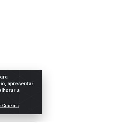
para
io, apresentar
elhorar a
e Cookies