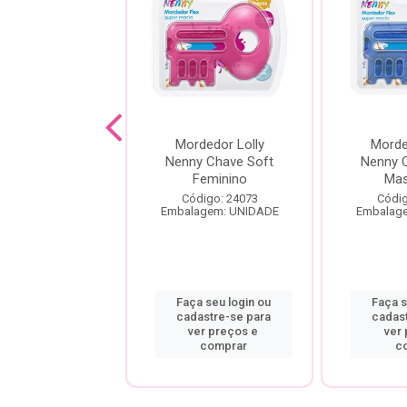
DEDOR LILLO
Mordedor Lolly
Morde
NGUEJO AZUL
Nenny Chave Soft
Nenny 
Feminino
Mas
digo: 23869
Código: 24073
Códig
agem: UNIDADE
Embalagem: UNIDADE
Embalag
a seu login ou
Faça seu login ou
Faça s
astre-se para
cadastre-se para
cadas
er preços e
ver preços e
ver
comprar
comprar
c