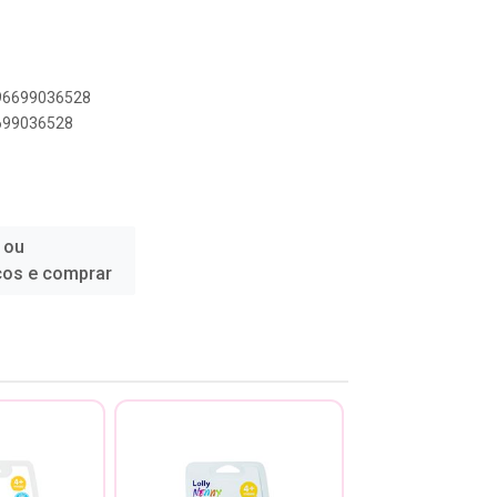
896699036528
6699036528
 ou
ços e comprar