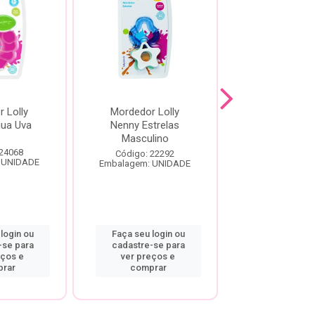
 Lolly
Mordedor Lolly
MORDEDOR L
ua Uva
Nenny Estrelas
CARANGUEJO
Masculino
 24068
Código: 23
Código: 22292
 UNIDADE
Embalagem: U
Embalagem: UNIDADE
login ou
Faça seu login ou
Faça seu log
-se para
cadastre-se para
cadastre-se
eços e
ver preços e
ver preço
rar
comprar
compra