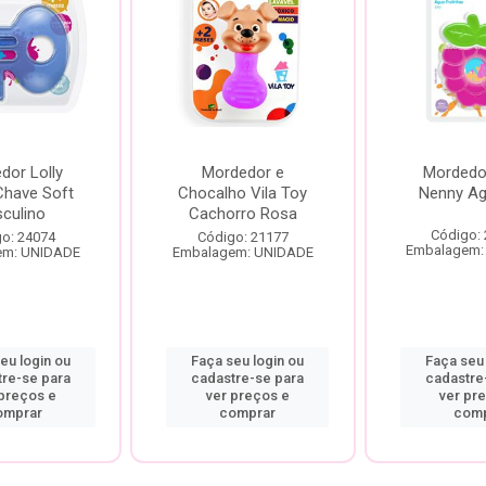
dor Lolly
Mordedor e
Mordedor
Chave Soft
Chocalho Vila Toy
Nenny Ag
culino
Cachorro Rosa
Código:
o: 24074
Código: 21177
Embalagem:
em: UNIDADE
Embalagem: UNIDADE
eu login ou
Faça seu login ou
Faça seu 
tre-se para
cadastre-se para
cadastre
 preços e
ver preços e
ver pr
omprar
comprar
comp