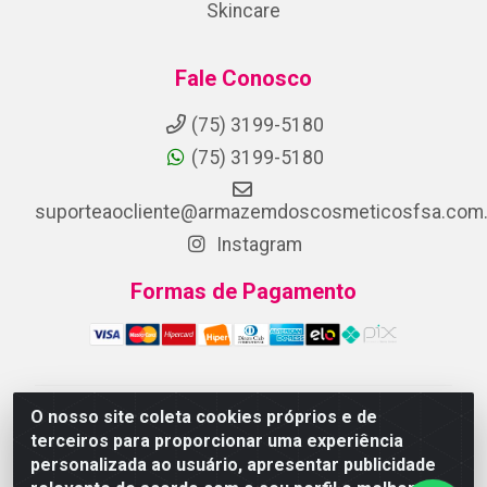
Skincare
Fale Conosco
(75) 3199-5180
(75) 3199-5180
suporteaocliente@armazemdoscosmeticosfsa.com.
Instagram
Formas de Pagamento
O nosso site coleta cookies próprios e de
ARMAZEM DOS COSMETICOS DISTRIBUIDORA LTDA -
terceiros para proporcionar uma experiência
Av.Transnordestina, 2222 - Parque Ipê, Feira de
personalizada ao usuário, apresentar publicidade
Santana/BA - CEP 44.054-008 - CNPJ 07.246.802/0001-