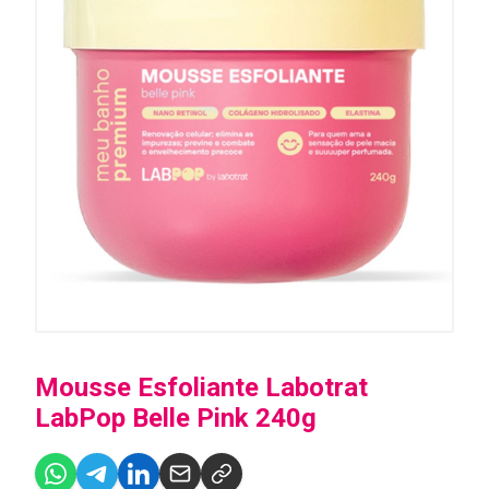
Mousse Esfoliante Labotrat
LabPop Belle Pink 240g