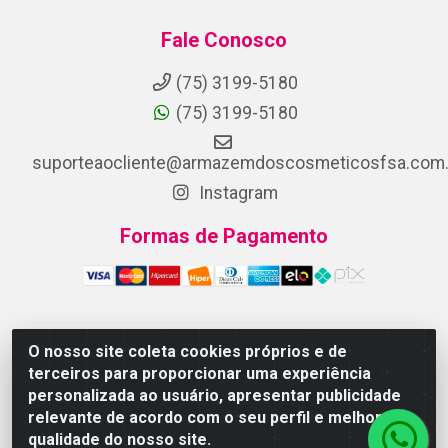
Fale Conosco
(75) 3199-5180
(75) 3199-5180
suporteaocliente@armazemdoscosmeticosfsa.com.
Instagram
Formas de Pagamento
O nosso site coleta cookies próprios e de
ARMAZEM DOS COSMETICOS DISTRIBUIDORA LTDA -
terceiros para proporcionar uma experiência
Av.Transnordestina, 2222 - Parque Ipê, Feira de
personalizada ao usuário, apresentar publicidade
Santana/BA - CEP 44.054-008 - CNPJ 07.246.802/0001-
relevante de acordo com o seu perfil e melhorar a
25
qualidade do nosso site.